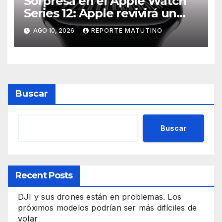
Sorpresa en el Apple Watch
Series 12: Apple revivirá un
modelo icónico que los fans
AGO 10, 2026
REPORTE MATUTINO
adoraban
Buscar
Buscar
Recent Posts
DJI y sus drones están en problemas. Los
próximos modelos podrían ser más difíciles de
volar