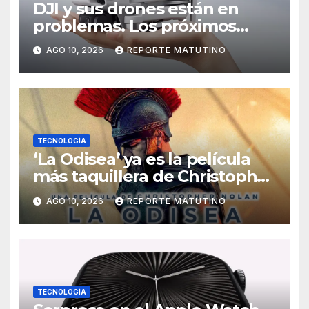
DJI y sus drones están en
problemas. Los próximos
modelos podrían ser más
AGO 10, 2026
REPORTE MATUTINO
difíciles de volar
TECNOLOGÍA
‘La Odisea’ ya es la película
más taquillera de Christopher
Nolan: sus números son un
AGO 10, 2026
REPORTE MATUTINO
escándalo
TECNOLOGÍA