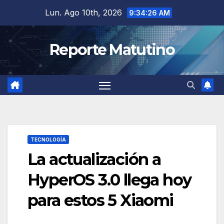
Saltar
Lun. Ago 10th, 2026
9:34:27 AM
al
contenido
Reporte Matutino
TECNOLOGÍA
La actualización a
HyperOS 3.0 llega hoy
para estos 5 Xiaomi