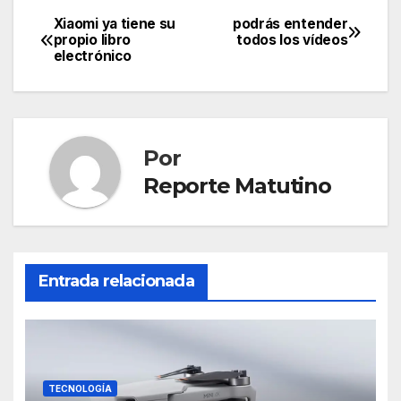
Xiaomi ya tiene su
podrás entender
Navegación
propio libro
todos los vídeos
electrónico
de
entradas
Por
Reporte Matutino
Entrada relacionada
TECNOLOGÍA