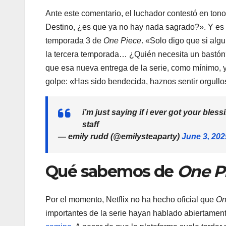
Ante este comentario, el luchador contestó en ton
Destino, ¿es que ya no hay nada sagrado?». Y e
temporada 3 de
One Piece
. «Solo digo que si alg
la tercera temporada… ¿Quién necesita un bastó
que esa nueva entrega de la serie, como mínimo, 
golpe: «Has sido bendecida, haznos sentir orgullo
i’m just saying if i ever got your ble
staff
— emily rudd (@emilysteaparty)
June 3, 202
Qué sabemos de
One P
Por el momento, Netflix no ha hecho oficial que
On
importantes de la serie hayan hablado abiertamen