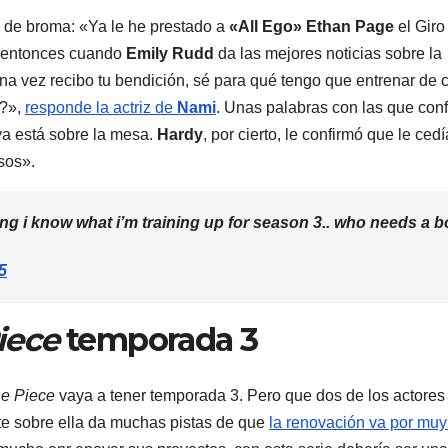
o de broma: «Ya le he prestado a
«All Ego» Ethan Page
el Giro
s entonces cuando
Emily Rudd
da las mejores noticias sobre la
una vez recibo tu bendición, sé para qué tengo que entrenar de 
n?»,
responde la actriz de
Nami
. Unas palabras con las que con
ya está sobre la mesa.
Hardy
, por cierto, le confirmó que le cedí
sos».
ssing i know what i’m training up for season 3.. who needs a b
5
iece
temporada 3
e Piece
vaya a tener temporada 3. Pero que dos de los actore
te sobre ella da muchas pistas de que
la renovación va por mu