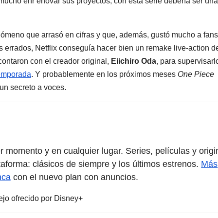
 mucho enr enovar sus proyectos, con esta serie debería ser una
fenómeno que arrasó en cifras y que, además, gustó mucho a fans
os errados, Netflix conseguía hacer bien un remake live-action d
ontaron con el creador original,
Eiichiro Oda
, para supervisarl
temporada
. Y probablemente en los próximos meses
One Piece
un secreto a voces.
er momento y en cualquier lugar. Series, películas y origi
aforma: clásicos de siempre y los últimos estrenos.
Más
nca
con el nuevo plan con anuncios.
jo ofrecido por Disney+