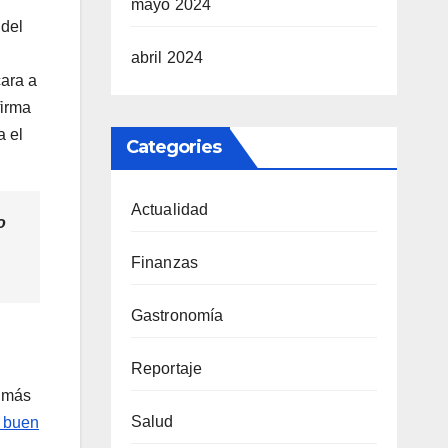
mayo 2024
 del
abril 2024
cara a
firma
a el
Categories
Actualidad
o
Finanzas
Gastronomía
Reportaje
s más
Salud
y buen