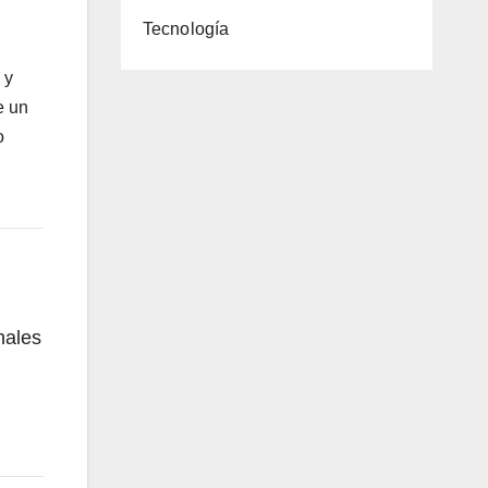
Tecnología
 y
e un
o
nales