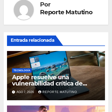
Por
Reporte Matutino
Entrada relacionada
TECNOLOGÍA
Apple resuelve una
vulnerabilidad crítica de
macOS: actualiza tu Mac
AGO 7, 2026
REPORTE MATUTINO
ahora