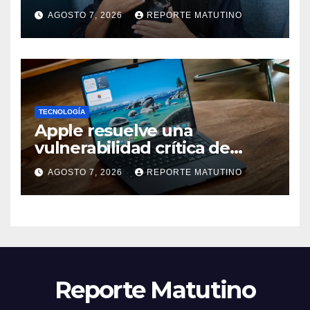
seremos testigos de los
AGOSTO 7, 2026
REPORTE MATUTINO
resultados’
TECNOLOGÍA
Apple resuelve una
vulnerabilidad crítica de
macOS: actualiza tu Mac
AGOSTO 7, 2026
REPORTE MATUTINO
ahora
Reporte Matutino