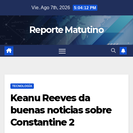
Saltar
Vie. Ago 7th, 2026
5:04:13 PM
al
contenido
Reporte Matutino
TECNOLOGÍA
Keanu Reeves da
buenas noticias sobre
Constantine 2