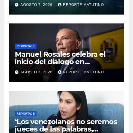
para las próximas 24 horas,
AGOSTO 7, 2026
REPORTE MATUTINO
de este viernes 7 de agosto
2026
REPORTAJE
Manuel Rosales celebra el
inicio del diálogo en
Venezuela y destaca el
AGOSTO 7, 2026
REPORTE MATUTINO
respaldo de EEUU
REPORTAJE
‘Los venezolanos no seremos
jueces de las palabras,