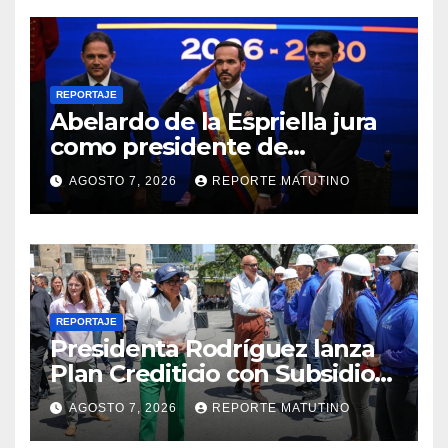
REPORTAJE
Abelardo de la Espriella jura
como presidente de
Colombia para el periodo
AGOSTO 7, 2026
REPORTE MATUTINO
2026-2030
REPORTAJE
Presidenta Rodríguez lanza
Plan Crediticio con Subsidio
Directo en encuentro con
AGOSTO 7, 2026
REPORTE MATUTINO
Juntas de Condominio