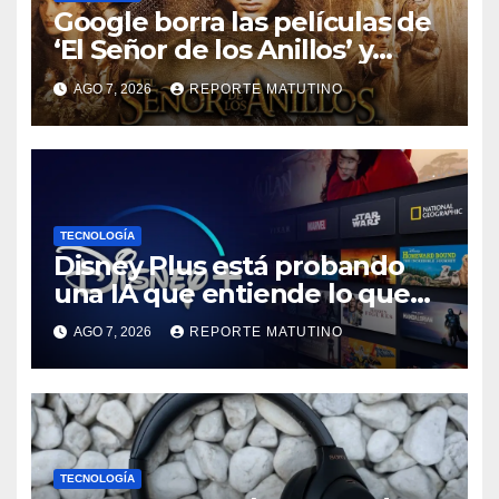
Google borra las películas de
‘El Señor de los Anillos’ y
reabre el debate sobre la
AGO 7, 2026
REPORTE MATUTINO
propiedad digital
TECNOLOGÍA
Disney Plus está probando
una IA que entiende lo que
quieres ver
AGO 7, 2026
REPORTE MATUTINO
TECNOLOGÍA