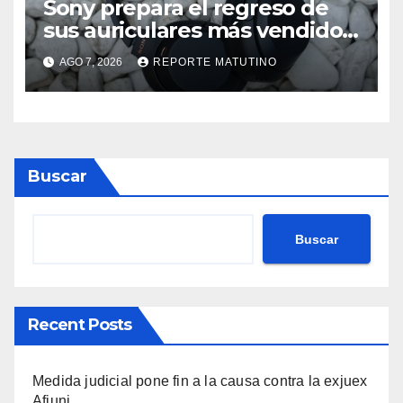
Sony prepara el regreso de
sus auriculares más vendidos,
ahora más baratos
AGO 7, 2026
REPORTE MATUTINO
Buscar
Buscar
Recent Posts
Medida judicial pone fin a la causa contra la exjuex
Afiuni