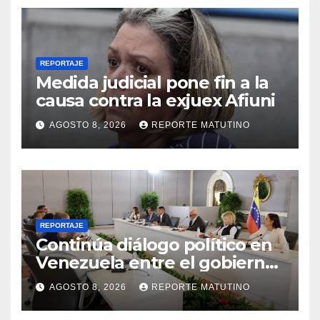
REPORTAJE
Medida judicial pone fin a la
causa contra la exjuex Afiuni
AGOSTO 8, 2026
REPORTE MATUTINO
REPORTAJE
Continúa diálogo político en
Venezuela entre el gobierno
y la oposición
AGOSTO 8, 2026
REPORTE MATUTINO