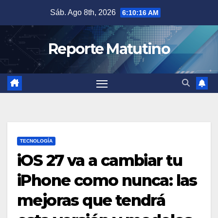
Saltar
Sáb. Ago 8th, 2026
6:10:17 AM
al
contenido
Reporte Matutino
TECNOLOGÍA
iOS 27 va a cambiar tu
iPhone como nunca: las
mejoras que tendrá