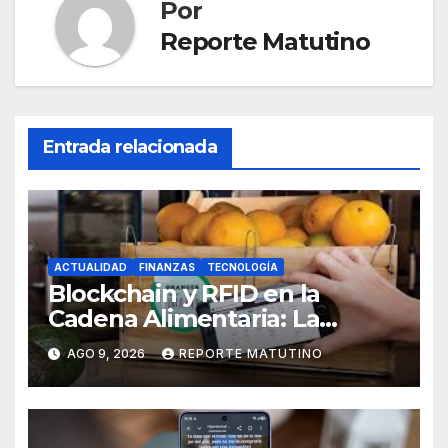
Por
Reporte Matutino
Entrada relacionada
ACTUALIDAD
FINANZAS
TECNOLOGÍA
Blockchain y RFID en la
Cadena Alimentaria: La
Trazabilidad Total que Exige
AGO 9, 2026
REPORTE MATUTINO
el Consumidor Actual por
Santiago Uzcátegui Pinto