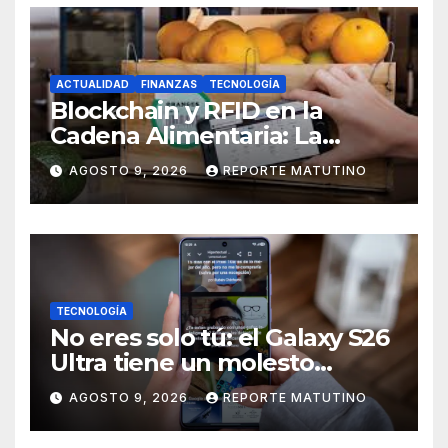
ACTUALIDAD
FINANZAS
TECNOLOGÍA
Blockchain y RFID en la
Cadena Alimentaria: La
Trazabilidad Total que Exige
AGOSTO 9, 2026
REPORTE MATUTINO
el Consumidor Actual por
Santiago Uzcátegui Pinto
TECNOLOGÍA
No eres solo tú: el Galaxy S26
Ultra tiene un molesto
problema en la pantalla, pero
AGOSTO 9, 2026
REPORTE MATUTINO
una solución está en camino