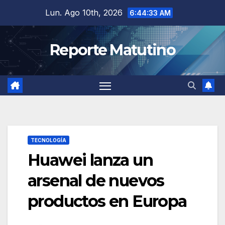
Saltar
Lun. Ago 10th, 2026
6:44:34 AM
al
contenido
Reporte Matutino
TECNOLOGÍA
Huawei lanza un
arsenal de nuevos
productos en Europa