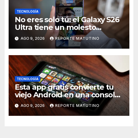
TECNOLOGÍA
No eres solo tú: el Galaxy S26
Ultra tiene un molesto
problema en la pantalla, pero
AGO 9, 2026
REPORTE MATUTINO
una solución está en camino
TECNOLOGÍA
Esta app gratis convierte tu
viejo Android en una consola
retro de videojuegos
AGO 9, 2026
REPORTE MATUTINO