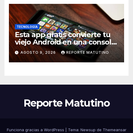
TECNOLOGÍA
Esta app gratis convierte tu
viejo Android en una consola
retro de videojuegos
AGOSTO 9, 2026
REPORTE MATUTINO
Reporte Matutino
Funciona gracias a WordPress
|
Tema:
Newsup
de
Themeansar