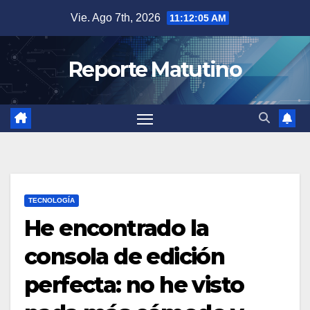
Saltar
Vie. Ago 7th, 2026
11:12:07 AM
al
contenido
Reporte Matutino
TECNOLOGÍA
He encontrado la
consola de edición
perfecta: no he visto