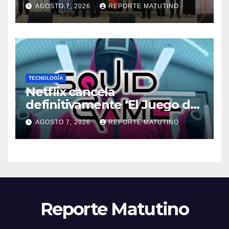
que informarán al país
AGOSTO 7, 2026
REPORTE MATUTINO
oportunamente sobre los
avances alcanzado
TECNOLOGÍA
Netflix cancela
definitivamente ‘El Juego del
Calamar’ de David Fincher
AGOSTO 7, 2026
REPORTE MATUTINO
Reporte Matutino