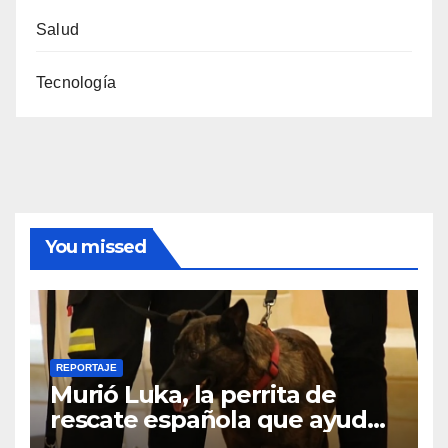
Salud
Tecnología
You missed
REPORTAJE
Murió Luka, la perrita de
rescate española que ayudó
a buscar sobrevivientes bajo