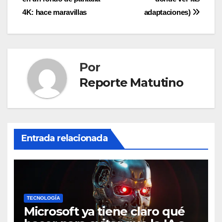
entradas
4K: hace maravillas
adaptaciones)
Por
Reporte Matutino
Entrada relacionada
TECNOLOGÍA
Microsoft ya tiene claro qué