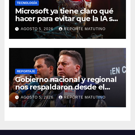
TECNOLOGÍA
Microsoft ya tiene claro qué
hacer para evitar que la IA se
salga de control
AGOSTO 5, 2026
REPORTE MATUTINO
REPORTAJE
Gobierno nacional y regional
nos respaldaron desde el
primer momento tras
AGOSTO 5, 2026
REPORTE MATUTINO
terremotos del 24J