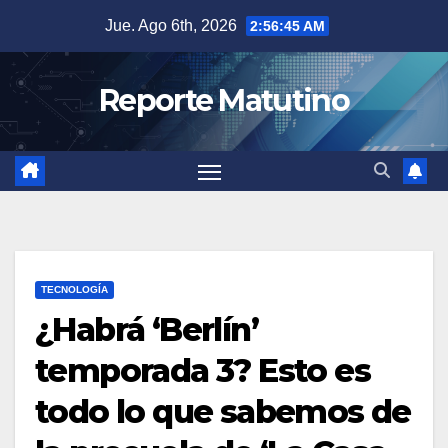
Saltar
Jue. Ago 6th, 2026
2:56:46 AM
al
contenido
Reporte Matutino
TECNOLOGÍA
¿Habrá ‘Berlín’
temporada 3? Esto es
todo lo que sabemos de