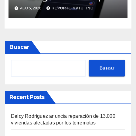
poder competir con OpenAI y
AGO 5, 2026
REPORTE MATUTINO
Anthropic
Buscar
Buscar
Recent Posts
Delcy Rodríguez anuncia reparación de 13.000
viviendas afectadas por los terremotos