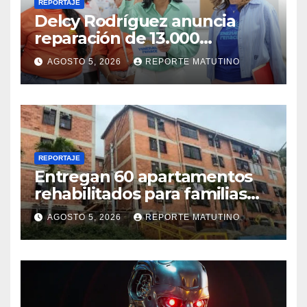
REPORTAJE
Delcy Rodríguez anuncia
reparación de 13.000
viviendas afectadas por los
AGOSTO 5, 2026
REPORTE MATUTINO
terremotos
REPORTAJE
Entregan 60 apartamentos
rehabilitados para familias
del urbanismo Ana Victoria
AGOSTO 5, 2026
REPORTE MATUTINO
en La Guaira