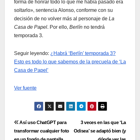
forma de honrar todo lo que me había pasado era
soltarlo», sentencia Alonso, conforme con su
decisión de no volver más al personaje de
La
Casa de Papel
. Por ello,
Berlín
no tendrá
temporada 3.
Seguir leyendo:
¿Habrá ‘Berlín’ temporada 3?
Esto es todo lo que sabemos de la precuela de ‘La
Casa de Papel’
Ver fuente
Navegación
Así uso ChatGPT para
3 veces en las que ‘La
transformar cualquier foto
Odisea’ se adaptó bien (y
de
en un fondo de pantalla
dónde ver las