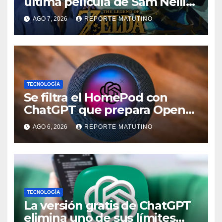
última película de Sam Neill…
que ya tiene villano
AGO 7, 2026
REPORTE MATUTINO
confirmado
TECNOLOGÍA
Se filtra el HomePod con
ChatGPT que prepara OpenAI
y su diseño es una locura
AGO 6, 2026
REPORTE MATUTINO
TECNOLOGÍA
La versión gratis de ChatGPT
elimina uno de sus límites