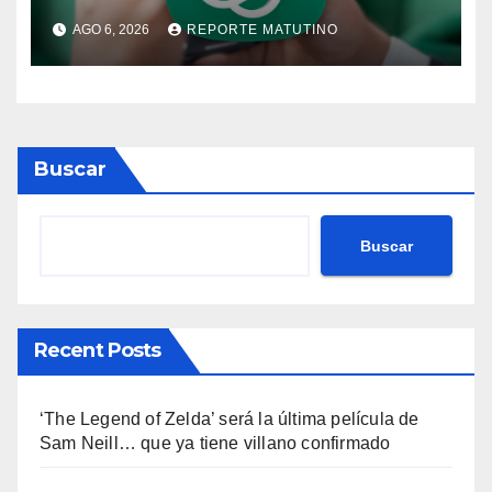
más pedidos y ahora es más
AGO 6, 2026
REPORTE MATUTINO
útil
Buscar
Buscar
Recent Posts
‘The Legend of Zelda’ será la última película de
Sam Neill… que ya tiene villano confirmado