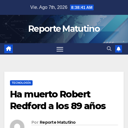
Saltar
Vie. Ago 7th, 2026
8:38:42 AM
al
contenido
Reporte Matutino
TECNOLOGÍA
Ha muerto Robert
Redford a los 89 años
Por
Reporte Matutino