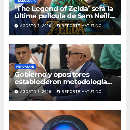
TECNOLOGÍA
‘The Legend of Zelda’ será la
última película de Sam Neill…
que ya tiene villano
AGOSTO 7, 2026
REPORTE MATUTINO
confirmado
REPORTAJE
Gobierno y opositores
establecieron metodología
para el proceso de diálogo en
AGOSTO 7, 2026
REPORTE MATUTINO
Venezuela