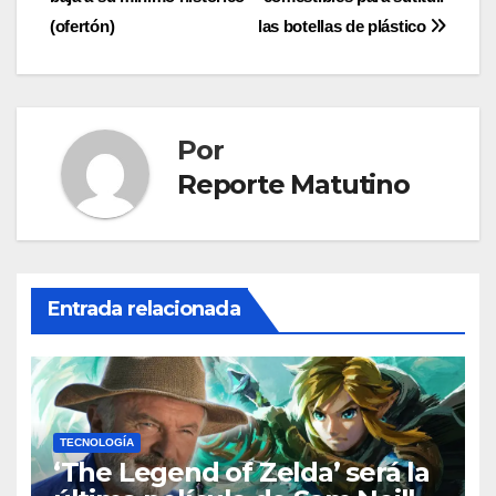
de
(ofertón)
las botellas de plástico
entradas
Por
Reporte Matutino
Entrada relacionada
TECNOLOGÍA
‘The Legend of Zelda’ será la