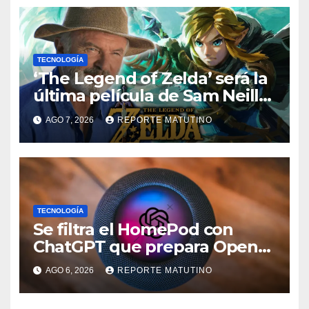
TECNOLOGÍA
‘The Legend of Zelda’ será la
última película de Sam Neill…
que ya tiene villano
AGO 7, 2026
REPORTE MATUTINO
confirmado
TECNOLOGÍA
Se filtra el HomePod con
ChatGPT que prepara OpenAI
y su diseño es una locura
AGO 6, 2026
REPORTE MATUTINO