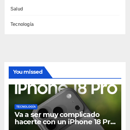
Salud
Tecnología
You missed
TECNOLOGÍA
Va a ser muy complicado
hacerte con un iPhone 18 Pro
en su lanzamiento