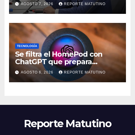
para el proceso de diálogo en
AGOSTO 7, 2026
REPORTE MATUTINO
Venezuela
TECNOLOGÍA
Se filtra el HomePod con
ChatGPT que prepara
OpenAI y su diseño es una
AGOSTO 6, 2026
REPORTE MATUTINO
locura
Reporte Matutino