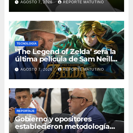
AGOSTO 7, 2026
REPORTE MATUTINO
TECNOLOGÍA
‘The Legend of Zelda’ será la
última película de Sam Neill…
que ya tiene villano
AGOSTO 7, 2026
REPORTE MATUTINO
confirmado
REPORTAJE
Gobierno y opositores
establecieron metodología