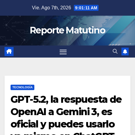
Saltar
Vie. Ago 7th, 2026
9:01:13 AM
al
contenido
Reporte Matutino
TECNOLOGÍA
GPT-5.2, la respuesta de
OpenAI a Gemini 3, es
oficial y puedes usarlo