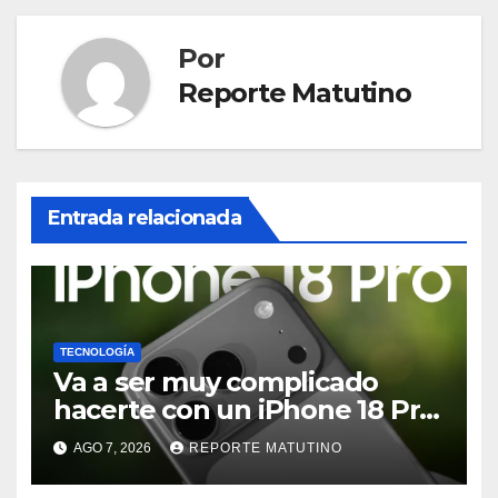
Por
Reporte Matutino
Entrada relacionada
TECNOLOGÍA
Va a ser muy complicado
hacerte con un iPhone 18 Pro
en su lanzamiento
AGO 7, 2026
REPORTE MATUTINO