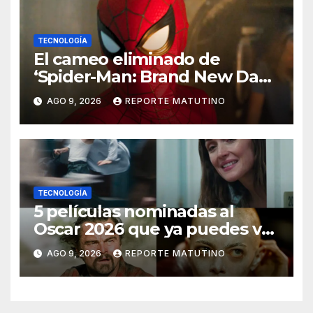
TECNOLOGÍA
El cameo eliminado de
‘Spider-Man: Brand New Day’
que ha enfadado a los fans
AGO 9, 2026
REPORTE MATUTINO
TECNOLOGÍA
5 películas nominadas al
Oscar 2026 que ya puedes ver
en streaming
AGO 9, 2026
REPORTE MATUTINO