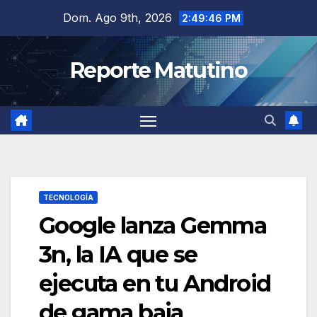
Saltar
Dom. Ago 9th, 2026
2:49:47 PM
al
contenido
Reporte Matutino
TECNOLOGÍA
Google lanza Gemma
3n, la IA que se
ejecuta en tu Android
de gama baja