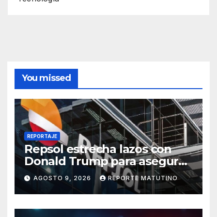
You missed
REPORTAJE
Repsol estrecha lazos con
Donald Trump para asegurar
negocios en Venezuela
AGOSTO 9, 2026
REPORTE MATUTINO