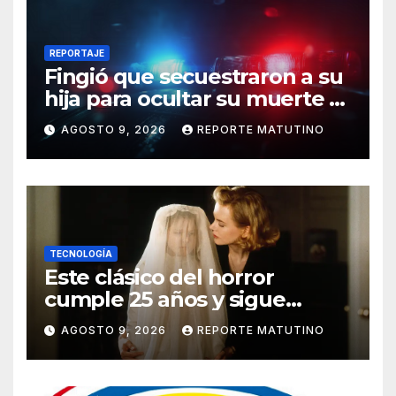
REPORTAJE
Fingió que secuestraron a su
hija para ocultar su muerte y
así la policía descubrió el
AGOSTO 9, 2026
REPORTE MATUTINO
engaño
TECNOLOGÍA
Este clásico del horror
cumple 25 años y sigue
siendo estupendo (y lo
AGOSTO 9, 2026
REPORTE MATUTINO
puedes ver en Netflix)