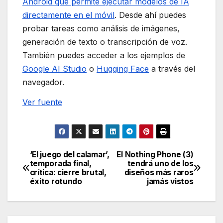
Android que permite ejecutar modelos de IA
directamente en el móvil
. Desde ahí puedes
probar tareas como análisis de imágenes,
generación de texto o transcripción de voz.
También puedes acceder a los ejemplos de
Google AI Studio
o
Hugging Face
a través del
navegador.
Ver fuente
‘El juego del calamar’,
El Nothing Phone (3)
Navegación
temporada final,
tendrá uno de los
crítica: cierre brutal,
diseños más raros
de
éxito rotundo
jamás vistos
entradas