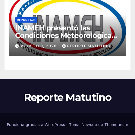
REPORTAJE
INAMEH presentó las
Condiciones Meteorológicas
para las próximas 24 horas,
AGOSTO 9, 2026
REPORTE MATUTINO
de este domingo 9 de agosto
2026
Reporte Matutino
Funciona gracias a WordPress
|
Tema:
Newsup
de
Themeansar