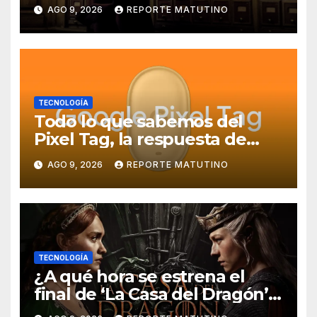
poco ya está en Movistar+
AGO 9, 2026
REPORTE MATUTINO
TECNOLOGÍA
Todo lo que sabemos del
Pixel Tag, la respuesta de
Google a los AirTag:
AGO 9, 2026
REPORTE MATUTINO
características, precio y más
TECNOLOGÍA
¿A qué hora se estrena el
final de ‘La Casa del Dragón’
temporada 3 en HBO Max?