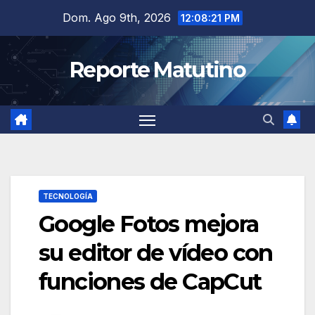
Saltar
Dom. Ago 9th, 2026
12:08:23 PM
al
contenido
Reporte Matutino
TECNOLOGÍA
Google Fotos mejora
su editor de vídeo con
funciones de CapCut