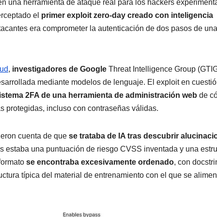
e en una herramienta de ataque real para los hackers experiment
erceptado el
primer exploit zero-day creado con inteligencia
s atacantes era comprometer la autenticación de dos pasos de un
oud
,
investigadores de Google
Threat Intelligence Group (GTI
esarrollada mediante modelos de lenguaje. El exploit en cuestió
 sistema 2FA de una herramienta de administración web
de c
as protegidas, incluso con contraseñas válidas.
dieron cuenta de que
se trataba de IA tras descubrir alucinac
llas estaba una puntuación de riesgo CVSS inventada y una estr
 formato
se encontraba excesivamente ordenado
, con docstr
ctura típica del material de entrenamiento con el que se alimen