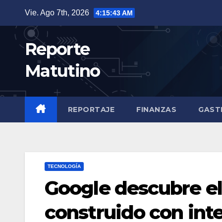
Saltar
Vie. Ago 7th, 2026
4:15:44 AM
al
contenido
Reporte
Matutino
REPORTAJE
FINANZAS
GAST
TECNOLOGÍA
Google descubre el
construido con intel