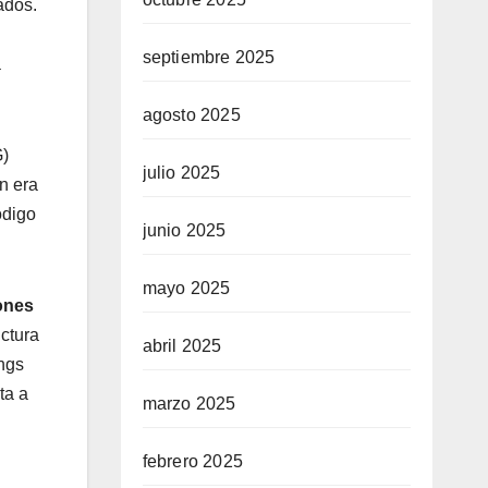
ados.
septiembre 2025
a
agosto 2025
G)
julio 2025
n era
ódigo
junio 2025
mayo 2025
iones
uctura
abril 2025
ings
ta a
marzo 2025
febrero 2025