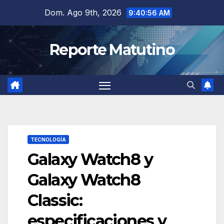
Saltar
Dom. Ago 9th, 2026
9:40:57 AM
al
contenido
Reporte Matutino
TECNOLOGÍA
Galaxy Watch8 y
Galaxy Watch8
Classic:
especificaciones y