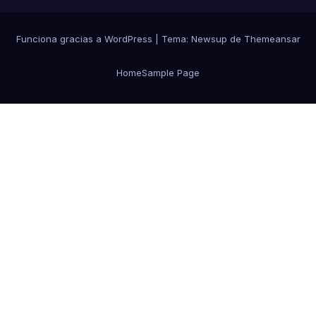
Funciona gracias a WordPress
|
Tema:
Newsup
de
Themeansar
Home
Sample Page