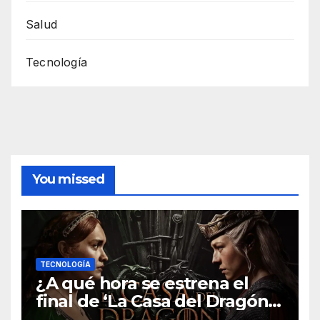
Salud
Tecnología
You missed
TECNOLOGÍA
¿A qué hora se estrena el
final de ‘La Casa del Dragón’
temporada 3 en HBO Max?