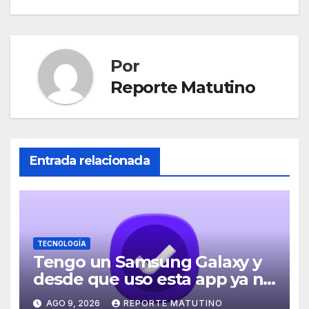
Por
Reporte Matutino
Entrada relacionada
TECNOLOGÍA
Tengo un Samsung Galaxy y
desde que uso esta app ya no
se me olvidan mis pendientes
AGO 9, 2026
REPORTE MATUTINO