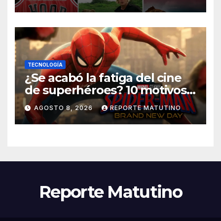
TECNOLOGÍA
¿Se acabó la fatiga del cine
de superhéroes? 10 motivos
por los que ‘Spider-Man:
AGOSTO 8, 2026
REPORTE MATUTINO
Brand New Day» desmiente
esa teoría
Reporte Matutino