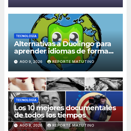
TECNOLOGÍA
Alternativas a Duolingo para
aprender idiomas de forma
práctica, inmersiva y divertida
AGO 9, 2026
REPORTE MATUTINO
TECNOLOGÍA
Los 10 mejores documentales
de todos los tiempos
AGO 8, 2026
REPORTE MATUTINO