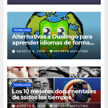
TECNOLOGÍA
Alternativas a Duolingo para
aprender idiomas de forma
práctica, inmersiva y divertida
AGOSTO 9, 2026
REPORTE MATUTINO
TECNOLOGÍA
Los 10 mejores documentales
de todos los tiempos
AGOSTO 8, 2026
REPORTE MATUTINO