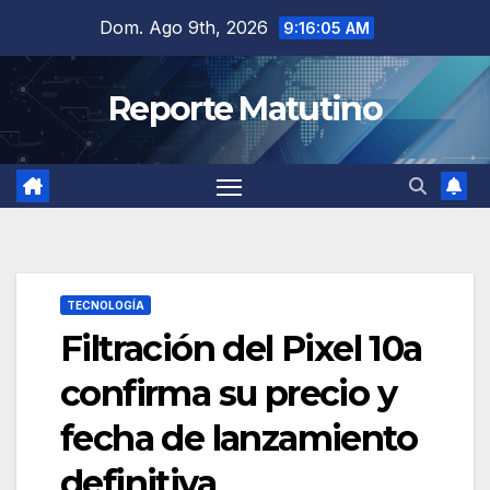
Saltar
Dom. Ago 9th, 2026
9:16:06 AM
al
contenido
Reporte Matutino
TECNOLOGÍA
Filtración del Pixel 10a
confirma su precio y
fecha de lanzamiento
definitiva