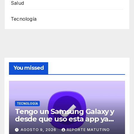
Salud
Tecnología
You missed
TECNOLOGÍA
Tengo un Samsung Galaxy y
desde que uso esta app ya
no se me olvidan mis
AGOSTO 9, 2026
REPORTE MATUTINO
pendientes