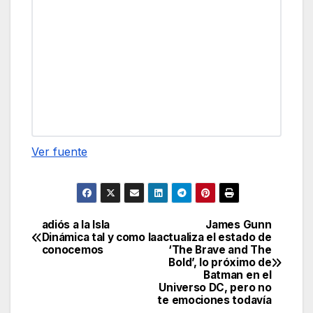
Ver fuente
adiós a la Isla
James Gunn
Navegación
Dinámica tal y como la
actualiza el estado de
conocemos
‘The Brave and The
de
Bold’, lo próximo de
Batman en el
entradas
Universo DC, pero no
te emociones todavía