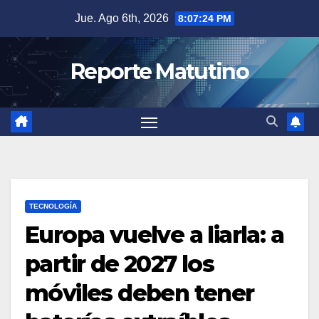
Saltar
Jue. Ago 6th, 2026
8:07:25 PM
al
contenido
Reporte Matutino
TECNOLOGÍA
Europa vuelve a liarla: a
partir de 2027 los
móviles deben tener