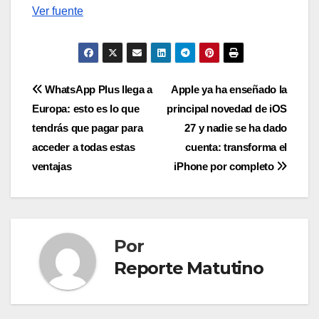
Ver fuente
Navegación
WhatsApp Plus llega a
Apple ya ha enseñado la
Europa: esto es lo que
principal novedad de iOS
de
tendrás que pagar para
27 y nadie se ha dado
entradas
acceder a todas estas
cuenta: transforma el
ventajas
iPhone por completo
Por
Reporte Matutino