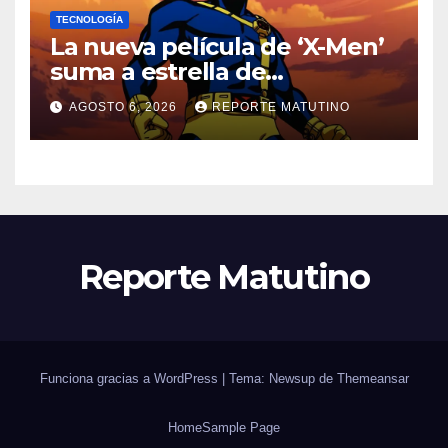
TECNOLOGÍA
La nueva película de ‘X-Men’
suma a estrella de
‘Heartstopper’ como Cíclope
AGOSTO 6, 2026
REPORTE MATUTINO
Reporte Matutino
Funciona gracias a WordPress
|
Tema: Newsup de
Themeansar
Home
Sample Page