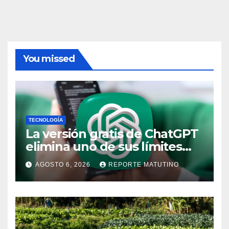
You missed
TECNOLOGÍA
La versión gratis de ChatGPT
elimina uno de sus límites
más pedidos y ahora es más
AGOSTO 6, 2026
REPORTE MATUTINO
útil