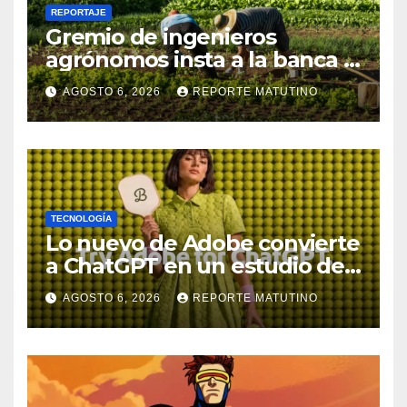
REPORTAJE
Gremio de ingenieros
agrónomos insta a la banca a
financiar la agricultura
AGOSTO 6, 2026
REPORTE MATUTINO
familiar
TECNOLOGÍA
Lo nuevo de Adobe convierte
a ChatGPT en un estudio de
diseño con Photoshop,
AGOSTO 6, 2026
REPORTE MATUTINO
Premiere y otras aplicaciones
creativas