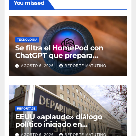
You missed
TECNOLOGÍA
Se filtra el HomePod con
ChatGPT que prepara
OpenAI y su diseño es una
AGOSTO 6, 2026
REPORTE MATUTINO
locura
REPORTAJE
EEUU «aplaude» diálogo
político iniciado en
Venezuela
AGOSTO 6, 2026
REPORTE MATUTINO