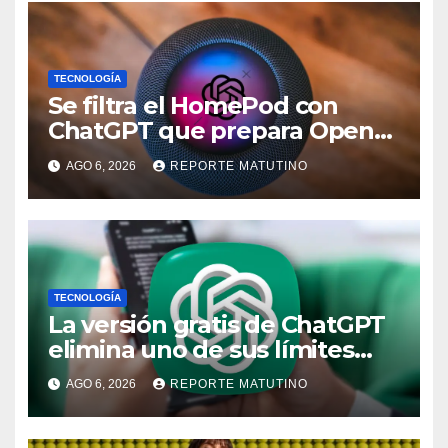
TECNOLOGÍA
Se filtra el HomePod con
ChatGPT que prepara OpenAI
y su diseño es una locura
AGO 6, 2026
REPORTE MATUTINO
TECNOLOGÍA
La versión gratis de ChatGPT
elimina uno de sus límites
más pedidos y ahora es más
AGO 6, 2026
REPORTE MATUTINO
útil