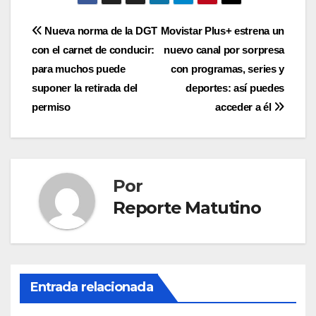
Navegación
Nueva norma de la DGT
Movistar Plus+ estrena un
con el carnet de conducir:
nuevo canal por sorpresa
de
para muchos puede
con programas, series y
entradas
suponer la retirada del
deportes: así puedes
permiso
acceder a él
Por
Reporte Matutino
Entrada relacionada