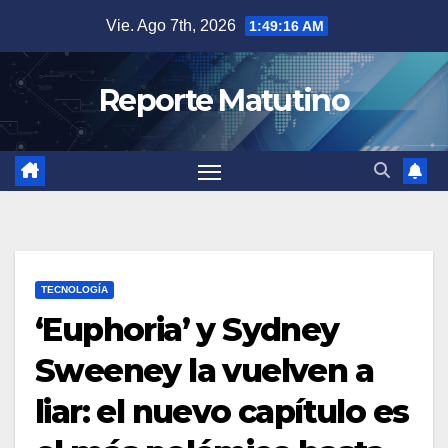
Saltar
Vie. Ago 7th, 2026
1:49:18 AM
al
contenido
Reporte Matutino
TECNOLOGÍA
‘Euphoria’ y Sydney
Sweeney la vuelven a
liar: el nuevo capítulo es