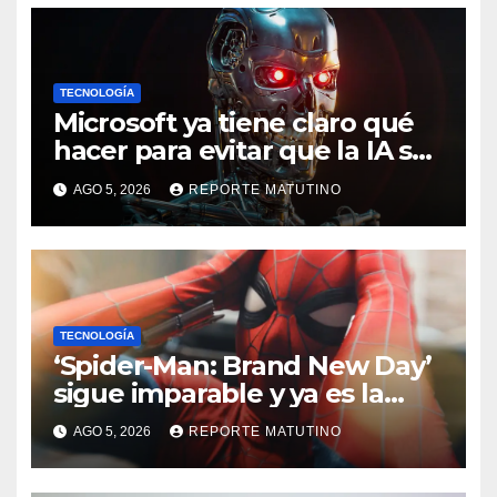
TECNOLOGÍA
Microsoft ya tiene claro qué
hacer para evitar que la IA se
salga de control
AGO 5, 2026
REPORTE MATUTINO
TECNOLOGÍA
‘Spider-Man: Brand New Day’
sigue imparable y ya es la
película más taquillera de
AGO 5, 2026
REPORTE MATUTINO
2026