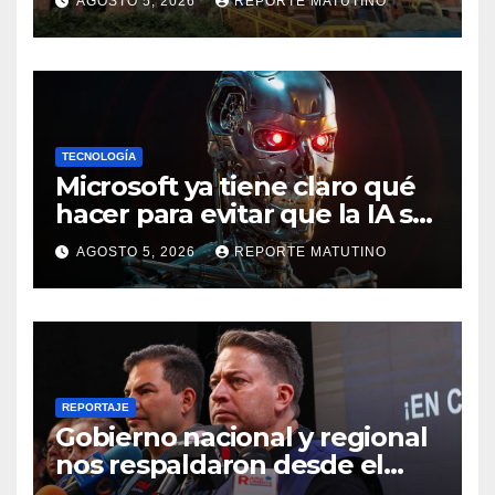
AGOSTO 5, 2026
REPORTE MATUTINO
en La Guaira
TECNOLOGÍA
Microsoft ya tiene claro qué
hacer para evitar que la IA se
salga de control
AGOSTO 5, 2026
REPORTE MATUTINO
REPORTAJE
Gobierno nacional y regional
nos respaldaron desde el
primer momento tras