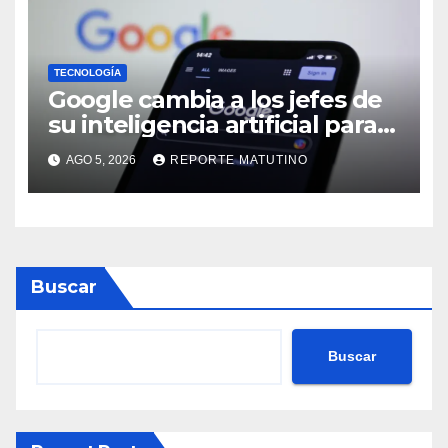
TECNOLOGÍA
Google cambia a los jefes de
su inteligencia artificial para
poder competir con OpenAI y
AGO 5, 2026
REPORTE MATUTINO
Anthropic
Buscar
Buscar