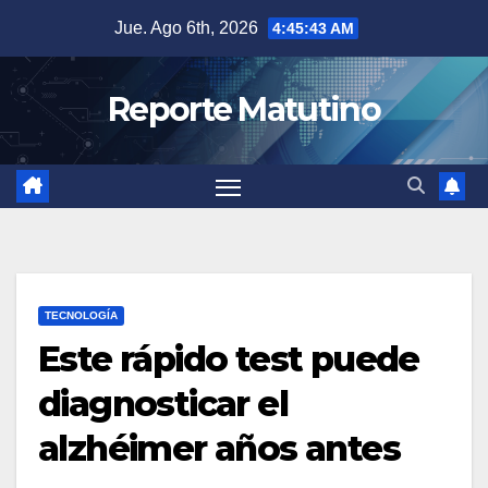
Saltar
Jue. Ago 6th, 2026
4:45:44 AM
al
contenido
Reporte Matutino
TECNOLOGÍA
Este rápido test puede
diagnosticar el
alzhéimer años antes