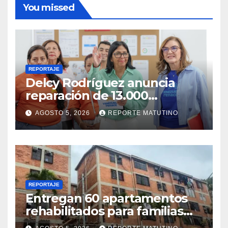
You missed
REPORTAJE
Delcy Rodríguez anuncia
reparación de 13.000
viviendas afectadas por los
AGOSTO 5, 2026
REPORTE MATUTINO
terremotos
REPORTAJE
Entregan 60 apartamentos
rehabilitados para familias
del urbanismo Ana Victoria