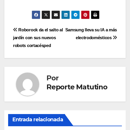
Navegación
Roborock da el salto al
Samsung lleva su IA a más
jardín con sus nuevos
electrodomésticos
de
robots cortacésped
entradas
Por
Reporte Matutino
Entrada relacionada