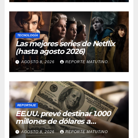
razones para hacerlo
TECNOLOGÍA
Las mejores series de Netflix
(hasta agosto 2026)
AGOSTO 8, 2026
REPORTE MATUTINO
REPORTAJE
EE.UU. prevé destinar 1.000
millones de dólares a
Colombia para un paquete de
AGOSTO 8, 2026
REPORTE MATUTINO
seguridad