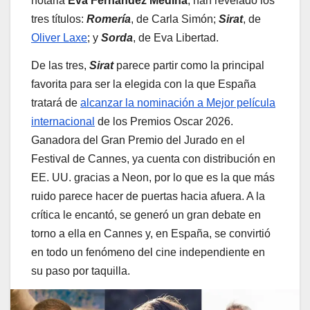
notaria
Eva Fernández Medina
, han revelado los
tres títulos:
Romería
, de Carla Simón;
Sirat
, de
Oliver Laxe
; y
Sorda
, de Eva Libertad.
De las tres,
Sirat
parece partir como la principal
favorita para ser la elegida con la que España
tratará de
alcanzar la nominación a Mejor película
internacional
de los Premios Oscar 2026.
Ganadora del Gran Premio del Jurado en el
Festival de Cannes, ya cuenta con distribución en
EE. UU. gracias a Neon, por lo que es la que más
ruido parece hacer de puertas hacia afuera. A la
crítica le encantó, se generó un gran debate en
torno a ella en Cannes y, en España, se convirtió
en todo un fenómeno del cine independiente en
su paso por taquilla.