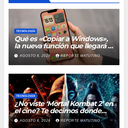
TECNOLOGÍA
Qué es «Copiar a Windows»,
la nueva función que llegará al
iPhone solo para Europa
AGOSTO 8, 2026
REPORTE MATUTINO
TECNOLOGÍA
¿No viste ‘Mortal Kombat 2’ en
el cine? Te decimos dónde
verla en streaming ahora
AGOSTO 8, 2026
REPORTE MATUTINO
mismo y te damos tres