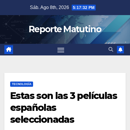
Saltar
Sáb. Ago 8th, 2026
5:17:33 PM
al
contenido
Reporte Matutino
TECNOLOGÍA
Estas son las 3 películas
españolas
seleccionadas