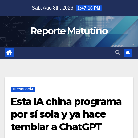
Saltar
Sáb. Ago 8th, 2026
1:47:17 PM
al
contenido
Reporte Matutino
TECNOLOGÍA
Esta IA china programa
por sí sola y ya hace
temblar a ChatGPT