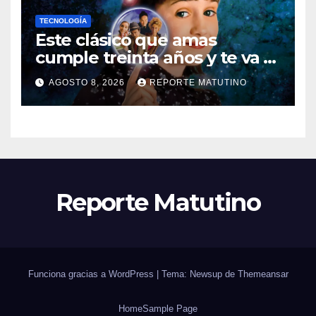
TECNOLOGÍA
Este clásico que amas
cumple treinta años y te va a
sorprender su enorme
AGOSTO 8, 2026
REPORTE MATUTINO
influencia en el cine
Reporte Matutino
Funciona gracias a WordPress
|
Tema: Newsup de
Themeansar
Home
Sample Page