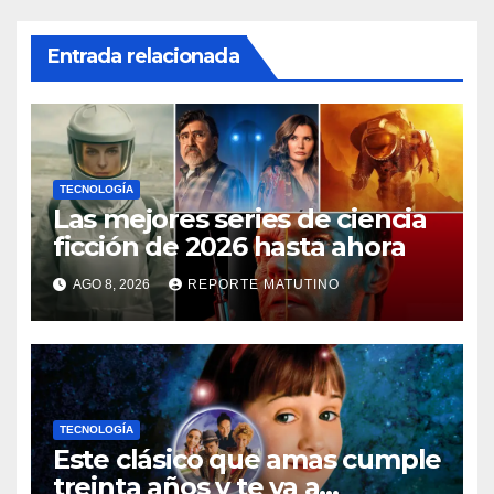
Entrada relacionada
TECNOLOGÍA
Las mejores series de ciencia
ficción de 2026 hasta ahora
AGO 8, 2026
REPORTE MATUTINO
TECNOLOGÍA
Este clásico que amas cumple
treinta años y te va a