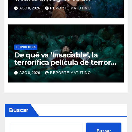
sorprender su enorme
AGO 8, 2026
REPORTE MATUTINO
influencia en el cine
TECNOLOGÍA
De qué va ‘Insaciable’, la
terrorífica película de terror
que seguro no conoces y te
AGO 8, 2026
REPORTE MATUTINO
soprenderá
Buscar
Buscar