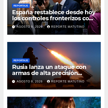
REPORTAJE
España restablece desde hoy
los controles fronterizos con
Italia tras el rechazo de Roma
AGOSTO 8, 2026
REPORTE MATUTINO
a retirar las restricciones
REPORTAJE
Rusia lanza un ataque con
armas de alta precisión
contra la industria militar en
AGOSTO 8, 2026
REPORTE MATUTINO
Kiev