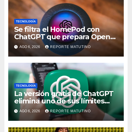
TECNOLOGÍA
Se filtra el HomePod con
ChatGPT que prepara OpenAI
y su diseño es una locura
AGO 6, 2026
REPORTE MATUTINO
TECNOLOGÍA
La versión gratis de ChatGPT
elimina uno de sus límites
más pedidos y ahora es más
AGO 6, 2026
REPORTE MATUTINO
útil