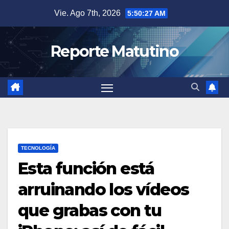
Saltar
Vie. Ago 7th, 2026
5:50:28 AM
al
contenido
Reporte Matutino
TECNOLOGÍA
Esta función está
arruinando los vídeos
que grabas con tu