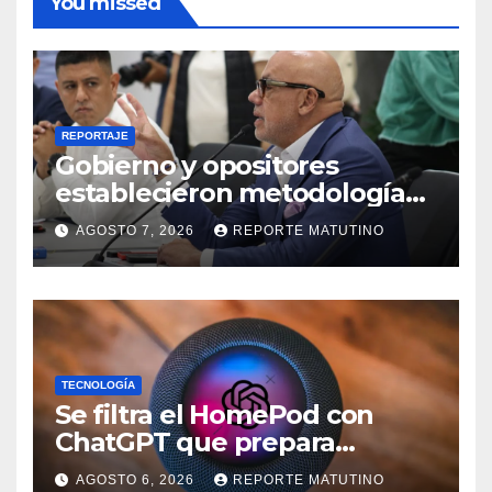
You missed
REPORTAJE
Gobierno y opositores
establecieron metodología
para el proceso de diálogo en
AGOSTO 7, 2026
REPORTE MATUTINO
Venezuela
TECNOLOGÍA
Se filtra el HomePod con
ChatGPT que prepara
OpenAI y su diseño es una
AGOSTO 6, 2026
REPORTE MATUTINO