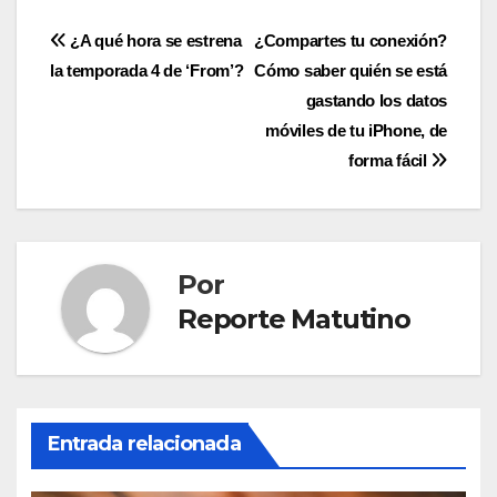
Navegación
¿A qué hora se estrena
¿Compartes tu conexión?
la temporada 4 de ‘From’?
Cómo saber quién se está
de
gastando los datos
entradas
móviles de tu iPhone, de
forma fácil
Por
Reporte Matutino
Entrada relacionada