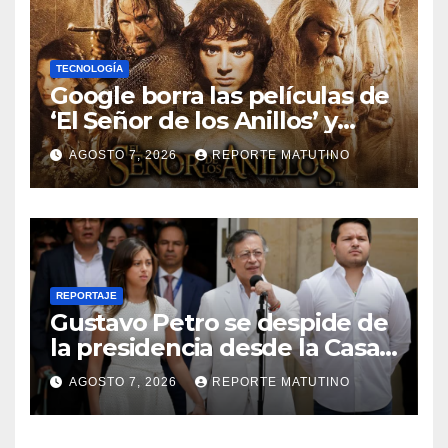
TECNOLOGÍA
Google borra las películas de
‘El Señor de los Anillos’ y
reabre el debate sobre la
AGOSTO 7, 2026
REPORTE MATUTINO
propiedad digital
REPORTAJE
Gustavo Petro se despide de
la presidencia desde la Casa
de Nariño
AGOSTO 7, 2026
REPORTE MATUTINO