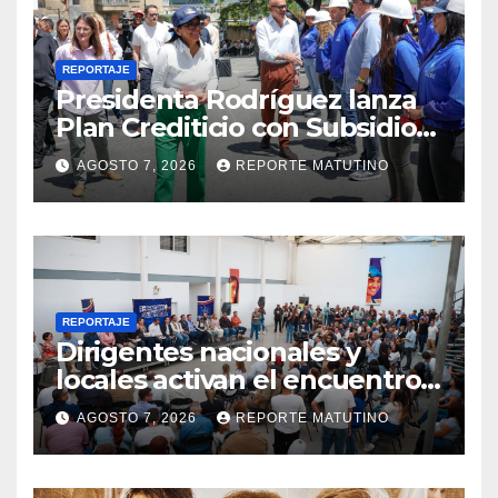
REPORTAJE
Presidenta Rodríguez lanza
Plan Crediticio con Subsidio
Directo en encuentro con
AGOSTO 7, 2026
REPORTE MATUTINO
Juntas de Condominio
REPORTAJE
Dirigentes nacionales y
locales activan el encuentro
«Repensando a Venezuela»
AGOSTO 7, 2026
REPORTE MATUTINO
para impulsar propuestas
desde las comunidades