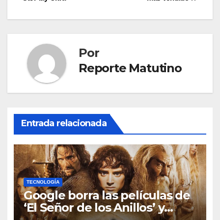
entradas
Por
Reporte Matutino
Entrada relacionada
TECNOLOGÍA
Google borra las películas de
‘El Señor de los Anillos’ y
reabre el debate sobre la