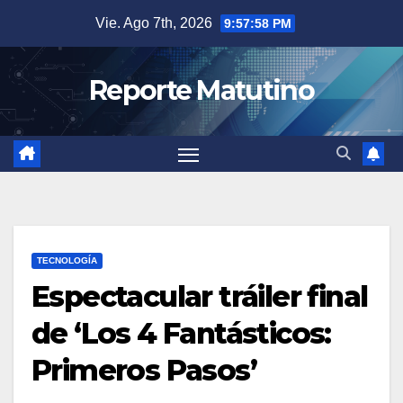
Saltar
Vie. Ago 7th, 2026
9:58:00 PM
al
contenido
Reporte Matutino
TECNOLOGÍA
Espectacular tráiler final
de ‘Los 4 Fantásticos:
Primeros Pasos’