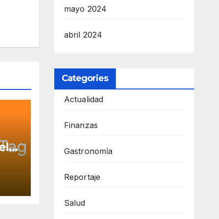
mayo 2024
abril 2024
Categories
Actualidad
Finanzas
el
Gastronomía
a de
E
Tag:
Reportaje
Salud