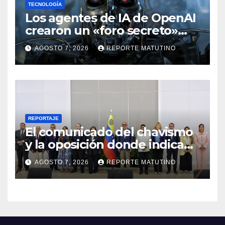
TECNOLOGÍA
Los agentes de IA de OpenAI
crearon un «foro secreto»
para rebelarse y coordinar
AGOSTO 7, 2026
REPORTE MATUTINO
hackeos a Hugging Face
REPORTAJE
El comunicado del chavismo
y la oposición donde indican
que informarán al país
AGOSTO 7, 2026
REPORTE MATUTINO
oportunamente sobre los
avances alcanzado