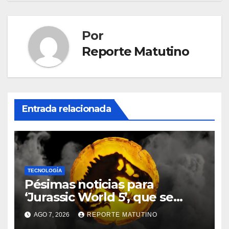
Por
Reporte Matutino
Entrada relacionada
TECNOLOGÍA
Pésimas noticias para
‘Jurassic World 5’, que se
queda sin director
AGO 7, 2026
REPORTE MATUTINO