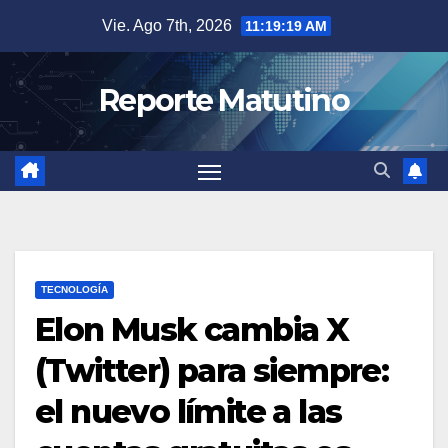
Saltar
Vie. Ago 7th, 2026
11:19:20 AM
al
contenido
Reporte Matutino
TECNOLOGÍA
Elon Musk cambia X
(Twitter) para siempre:
el nuevo límite a las