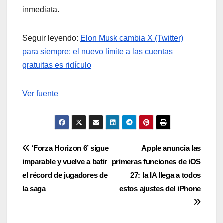
inmediata.
Seguir leyendo:
Elon Musk cambia X (Twitter)
para siempre: el nuevo límite a las cuentas
gratuitas es ridículo
Ver fuente
Navegación
‘Forza Horizon 6’ sigue
Apple anuncia las
imparable y vuelve a batir
primeras funciones de iOS
de
el récord de jugadores de
27: la IA llega a todos
entradas
la saga
estos ajustes del iPhone