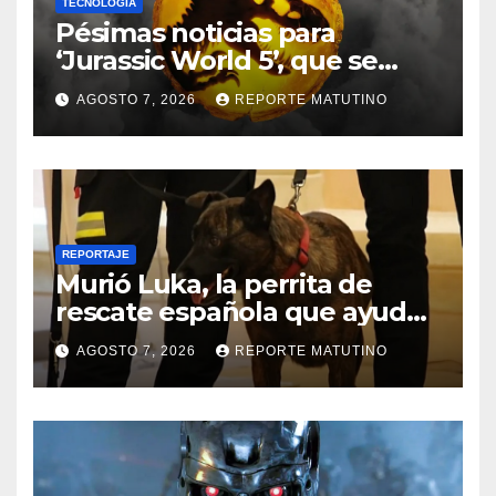
TECNOLOGÍA
Pésimas noticias para
‘Jurassic World 5’, que se
queda sin director
AGOSTO 7, 2026
REPORTE MATUTINO
REPORTAJE
Murió Luka, la perrita de
rescate española que ayudó
a buscar sobrevivientes bajo
AGOSTO 7, 2026
REPORTE MATUTINO
los escombros tras los
terremotos