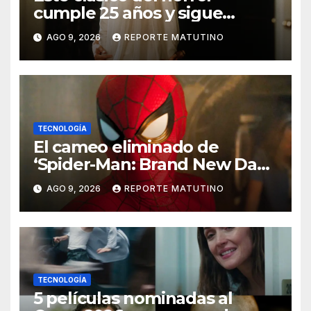
cumple 25 años y sigue
siendo estupendo (y lo
AGO 9, 2026
REPORTE MATUTINO
puedes ver en Netflix)
TECNOLOGÍA
El cameo eliminado de
‘Spider-Man: Brand New Day’
que ha enfadado a los fans
AGO 9, 2026
REPORTE MATUTINO
TECNOLOGÍA
5 películas nominadas al