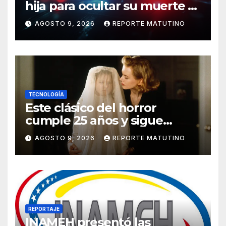
hija para ocultar su muerte y
así la policía descubrió el
AGOSTO 9, 2026
REPORTE MATUTINO
engaño
TECNOLOGÍA
Este clásico del horror
cumple 25 años y sigue
siendo estupendo (y lo
AGOSTO 9, 2026
REPORTE MATUTINO
puedes ver en Netflix)
REPORTAJE
INAMEH presentó las