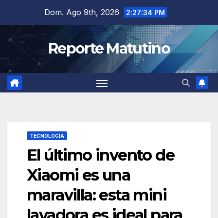
Saltar
Dom. Ago 9th, 2026
2:27:36 PM
al
contenido
Reporte Matutino
TECNOLOGÍA
El último invento de
Xiaomi es una
maravilla: esta mini
lavadora es ideal para