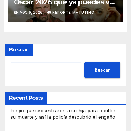
Oscar 2026 que ya puedes ver
en streaming
AGO 9, 2026
REPORTE MATUTINO
Buscar
Buscar
Recent Posts
Fingió que secuestraron a su hija para ocultar
su muerte y así la policía descubrió el engaño