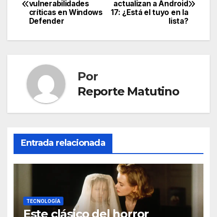
vulnerabilidades
actualizan a Android
de
críticas en Windows
17: ¿Está el tuyo en la
Defender
lista?
entradas
Por
Reporte Matutino
Entrada relacionada
TECNOLOGÍA
Este clásico del horror