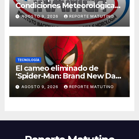
Condiciones Meteorológicas
para las próximas 24 horas,
AGOSTO 9, 2026
REPORTE MATUTINO
de este domingo 9 de agosto
2026
TECNOLOGÍA
El cameo eliminado de
‘Spider-Man: Brand New Day’
que ha enfadado a los fans
AGOSTO 9, 2026
REPORTE MATUTINO