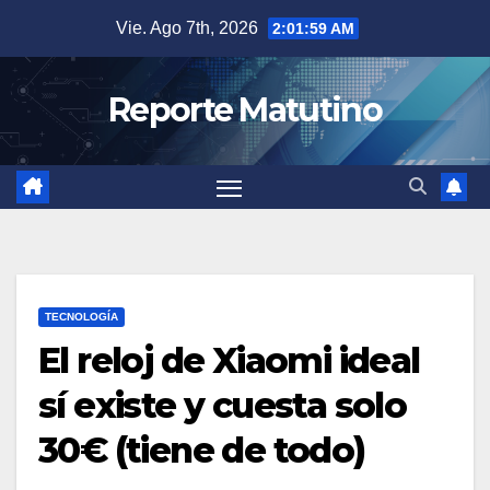
Saltar
Vie. Ago 7th, 2026
2:02:00 AM
al
contenido
Reporte Matutino
TECNOLOGÍA
El reloj de Xiaomi ideal
sí existe y cuesta solo
30€ (tiene de todo)