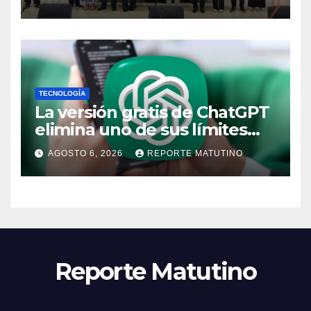
TECNOLOGÍA
La versión gratis de ChatGPT
elimina uno de sus límites
más pedidos y ahora es más
AGOSTO 6, 2026
REPORTE MATUTINO
útil
Reporte Matutino