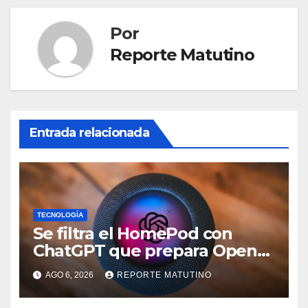
Por
Reporte Matutino
Entrada relacionada
TECNOLOGÍA
Se filtra el HomePod con
ChatGPT que prepara OpenAI
y su diseño es una locura
AGO 6, 2026
REPORTE MATUTINO