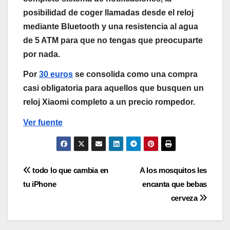
posibilidad de
coger llamadas desde el reloj
mediante Bluetooth y una
resistencia al agua
de 5 ATM
para que no tengas que preocuparte
por nada.
Por
30 euros
se consolida como una compra
casi obligatoria para aquellos que busquen un
reloj Xiaomi completo a un precio rompedor.
Ver fuente
Navegación
todo lo que cambia en
A los mosquitos les
tu iPhone
encanta que bebas
de
cerveza
entradas