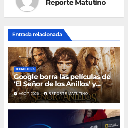
Reporte Matutino
Entrada relacionada
TECNOLOGÍA
Google borra las películas de
‘El Señor de los Anillos’ y
reabre el debate sobre la
AGO 7, 2026
REPORTE MATUTINO
propiedad digital