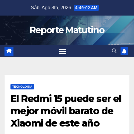
Saltar
Sáb. Ago 8th, 2026
4:49:03 AM
al
contenido
Reporte Matutino
TECNOLOGÍA
El Redmi 15 puede ser el
mejor móvil barato de
Xiaomi de este año