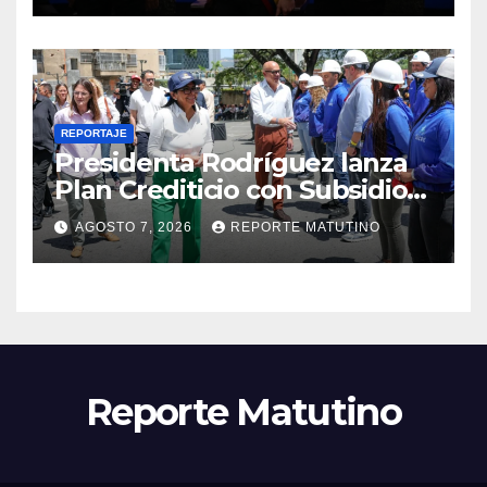
REPORTAJE
Presidenta Rodríguez lanza
Plan Crediticio con Subsidio
Directo en encuentro con
AGOSTO 7, 2026
REPORTE MATUTINO
Juntas de Condominio
Reporte Matutino