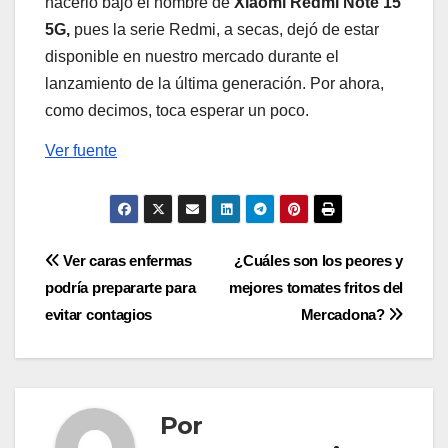
hacerlo bajo el nombre de
Xiaomi Redmi Note 15
5G,
pues la serie Redmi, a secas, dejó de estar
disponible en nuestro mercado durante el
lanzamiento de la última generación. Por ahora,
como decimos, toca esperar un poco.
Ver fuente
Navegación
Ver caras enfermas
¿Cuáles son los peores y
podría prepararte para
mejores tomates fritos del
de
evitar contagios
Mercadona?
entradas
Por