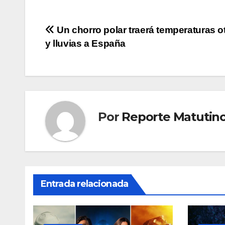
Navegación
Un chorro polar traerá temperaturas o
y lluvias a España
de
entradas
Por
Reporte Matutin
Entrada relacionada