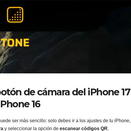
botón de cámara del iPhone 17
iPhone 16
ede ser más sencillo: solo debes ir a los ajustes de tu iPhone,
ra
y seleccionar la opción de
escanear códigos QR
.