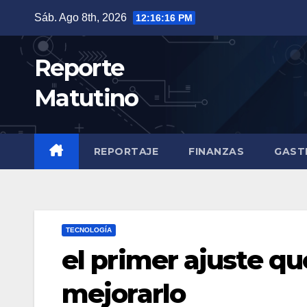
Saltar
Sáb. Ago 8th, 2026
12:16:17 PM
al
contenido
Reporte
Matutino
REPORTAJE
FINANZAS
GAST
TECNOLOGÍA
el primer ajuste q
mejorarlo