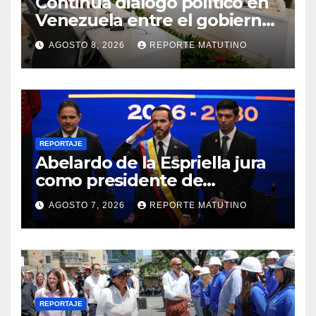
Continúa diálogo político en
Venezuela entre el gobierno
y la oposición
AGOSTO 8, 2026
REPORTE MATUTINO
REPORTAJE
Abelardo de la Espriella jura
como presidente de
Colombia para el periodo
AGOSTO 7, 2026
REPORTE MATUTINO
2026-2030
REPORTAJE