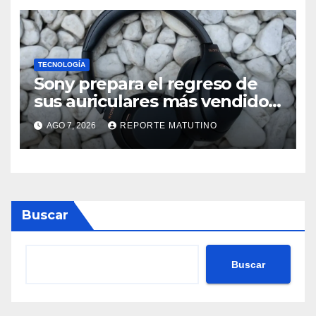
TECNOLOGÍA
Sony prepara el regreso de
sus auriculares más vendidos,
ahora más baratos
AGO 7, 2026
REPORTE MATUTINO
Buscar
Buscar