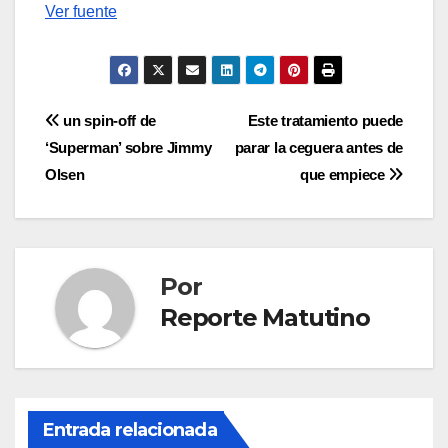
Ver fuente
Navegación
un spin-off de
Este tratamiento puede
‘Superman’ sobre Jimmy
parar la ceguera antes de
de
Olsen
que empiece
entradas
Por
Reporte Matutino
Entrada relacionada