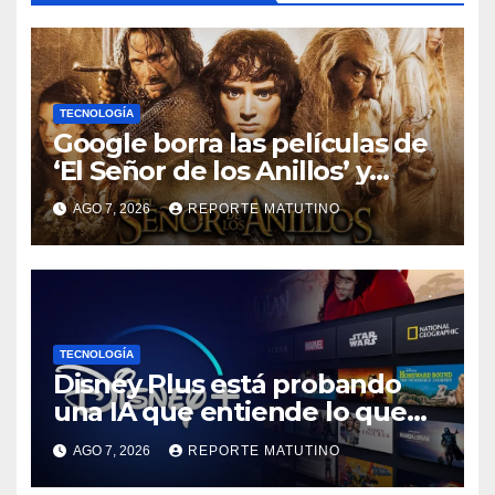
TECNOLOGÍA
Google borra las películas de
‘El Señor de los Anillos’ y
reabre el debate sobre la
AGO 7, 2026
REPORTE MATUTINO
propiedad digital
TECNOLOGÍA
Disney Plus está probando
una IA que entiende lo que
quieres ver
AGO 7, 2026
REPORTE MATUTINO