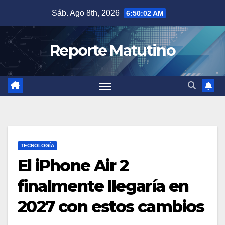
Saltar
Sáb. Ago 8th, 2026
6:50:03 AM
al
contenido
Reporte Matutino
TECNOLOGÍA
El iPhone Air 2
finalmente llegaría en
2027 con estos cambios