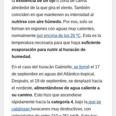
la
existencia de un ojo
o zona de calma
alrededor de la que gira el viento. También
coinciden en que mantienen su intensidad al
nutrirse con aire húmedo.
Por eso, solo se
forman en regiones con aguas muy calientes,
normalmente
por encima de los 26 ºC
. Esta es la
temperatura necesaria para que haya
suficiente
evaporación para nutrir al huracán de
humedad.
En el caso del huracán Gabrielle,
se form
ó el 17
de septiembre en aguas del Atlántico tropical.
Después, el 19 de septiembre, se desplazó hacia
el nordeste,
alimentándose de agua caliente a
su camino
. Esto hizo que ascendiese
rápidamente hacia la
categoría 4
, bajo la
que se
catalogan
huracanes muy destructivos, con
velocidades de entre 210 y 251 km/h. Solo hay