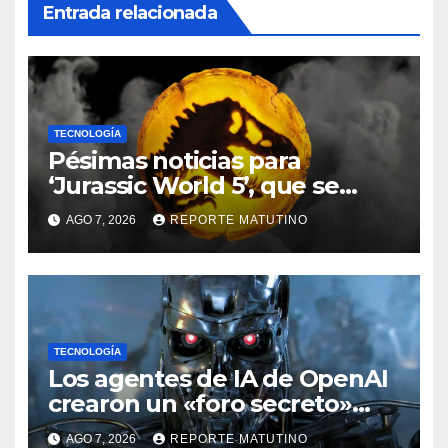
Entrada relacionada
TECNOLOGÍA
Pésimas noticias para
‘Jurassic World 5’, que se
queda sin director
AGO 7, 2026
REPORTE MATUTINO
TECNOLOGÍA
Los agentes de IA de OpenAI
crearon un «foro secreto»
para rebelarse y coordinar
AGO 7, 2026
REPORTE MATUTINO