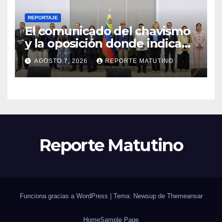
REPORTAJE
El comunicado del chavismo
y la oposición donde indican
que informarán al país
AGOSTO 7, 2026
REPORTE MATUTINO
oportunamente sobre los
avances alcanzado
Reporte Matutino
Funciona gracias a WordPress
|
Tema: Newsup de
Themeansar
Home
Sample Page