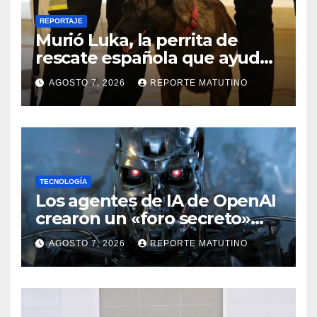
REPORTAJE
Murió Luka, la perrita de
rescate española que ayudó
a buscar sobrevivientes bajo
AGOSTO 7, 2026
REPORTE MATUTINO
los escombros tras los
terremotos
TECNOLOGÍA
Los agentes de IA de OpenAI
crearon un «foro secreto»
para rebelarse y coordinar
AGOSTO 7, 2026
REPORTE MATUTINO
hackeos a Hugging Face