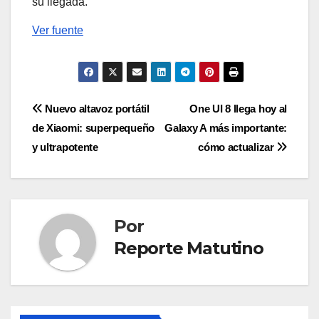
su llegada.
Ver fuente
Navegación
Nuevo altavoz portátil
One UI 8 llega hoy al
de Xiaomi: superpequeño
Galaxy A más importante:
de
y ultrapotente
cómo actualizar
entradas
Por
Reporte Matutino