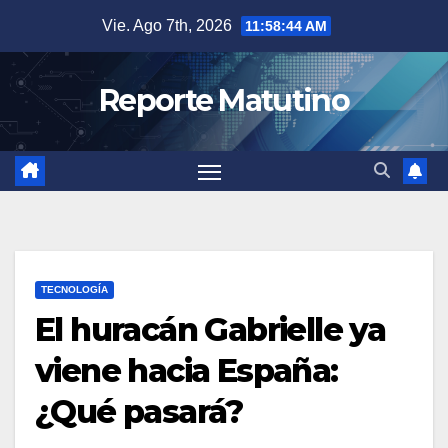
Saltar
Vie. Ago 7th, 2026
11:58:45 AM
al
contenido
Reporte Matutino
TECNOLOGÍA
El huracán Gabrielle ya
viene hacia España:
¿Qué pasará?