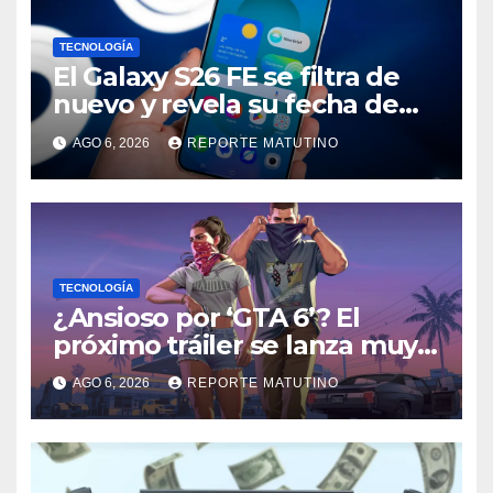
TECNOLOGÍA
El Galaxy S26 FE se filtra de
nuevo y revela su fecha de
lanzamiento
AGO 6, 2026
REPORTE MATUTINO
TECNOLOGÍA
¿Ansioso por ‘GTA 6’? El
próximo tráiler se lanza muy
pronto… en Netflix
AGO 6, 2026
REPORTE MATUTINO