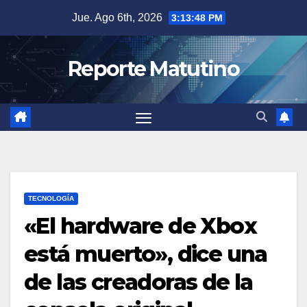
Saltar
Jue. Ago 6th, 2026
3:13:49 PM
al
contenido
Reporte Matutino
TECNOLOGÍA
«El hardware de Xbox
está muerto», dice una
de las creadoras de la