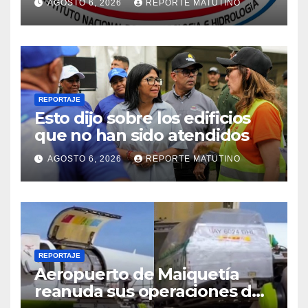
AGOSTO 6, 2026
REPORTE MATUTINO
de este jueves 6 de agosto
2026
REPORTAJE
Esto dijo sobre los edificios
que no han sido atendidos
AGOSTO 6, 2026
REPORTE MATUTINO
REPORTAJE
Aeropuerto de Maiquetía
reanuda sus operaciones de