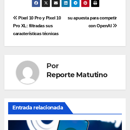
Navegación
Pixel 10 Pro y Pixel 10
su apuesta para competir
Pro XL: filtradas sus
con OpenAI
de
características técnicas
entradas
Por
Reporte Matutino
Entrada relacionada