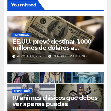
You missed
REPORTAJE
EE.UU. prevé destinar 1.000
millones de dólares a
Colombia para un paquete
AGOSTO 8, 2026
REPORTE MATUTINO
de seguridad
TECNOLOGÍA
10 animes clásicos que debes
ver apenas puedas