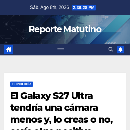
Saltar
Sáb. Ago 8th, 2026
2:36:29 PM
al
contenido
Reporte Matutino
TECNOLOGÍA
El Galaxy S27 Ultra
tendría una cámara
menos y, lo creas o no,