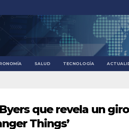
RONOMÍA
SALUD
TECNOLOGÍA
ACTUALI
 Byers que revela un gir
anger Things’