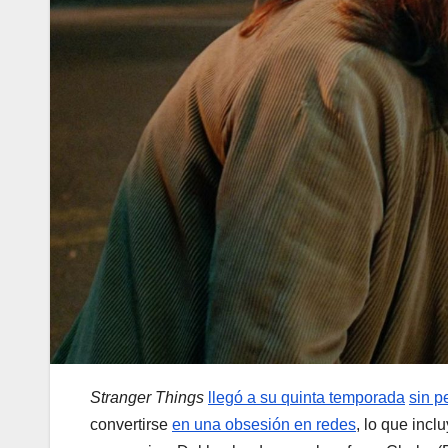
Stranger Things
llegó a su quinta temporada
sin p
convertirse
en una obsesión en redes
, lo que incl