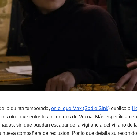
 de la quinta temporada,
en el que Max (Sadie Sink)
explica a
Ho
o es otro, que entre los recuerdos de Vecna. Más específicamen
nadas, sin que puedan escapar de la vigilancia del villano de l
su nueva compañera de reclusión. Por lo que detalla su recorrid