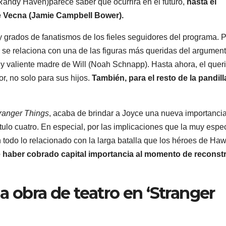
Randy Haven)parece saber qué ocurrirá en el futuro,
hasta el
de Vecna (Jamie Campbell Bower).
 y grados de fanatismos de los fieles seguidores del programa. P
s se relaciona con una de las figuras más queridas del argumen
 y valiente madre de Will (Noah Schnapp). Hasta ahora, el quer
r, no solo para sus hijos.
También, para el resto de la pandill
ranger Things
, acaba de brindar a Joyce una nueva importanci
ulo cuatro. En especial, por las implicaciones que la muy espec
 todo lo relacionado con la larga batalla que los héroes de Ha
 haber cobrado capital importancia al momento de reconstru
a obra de teatro en ‘Stranger