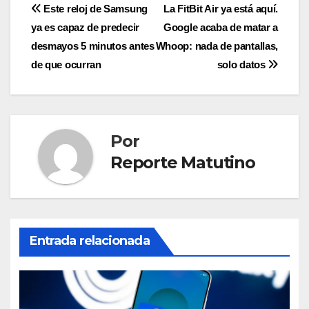
Navegación
Este reloj de Samsung
La FitBit Air ya está aquí.
ya es capaz de predecir
Google acaba de matar a
de
desmayos 5 minutos antes
Whoop: nada de pantallas,
entradas
de que ocurran
solo datos
Por
Reporte Matutino
Entrada relacionada