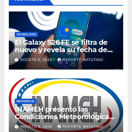
TECNOLOGÍA
El Galaxy S26 FE se filtra de
nuevo y revela su fecha de
lanzamiento
AGOSTO 6, 2026
REPORTE MATUTINO
REPORTAJE
INAMEH presentó las
Condiciones Meteorológicas
para las próximas 24 horas,
AGOSTO 6, 2026
REPORTE MATUTINO
de este jueves 6 de agosto