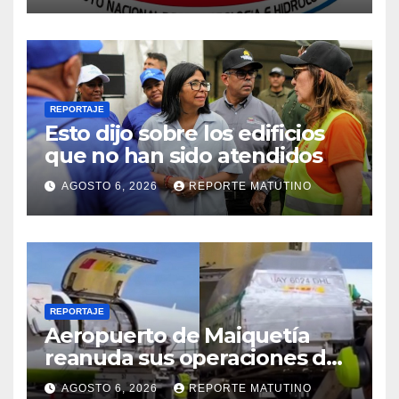
2026
REPORTAJE
Esto dijo sobre los edificios
que no han sido atendidos
AGOSTO 6, 2026
REPORTE MATUTINO
REPORTAJE
Aeropuerto de Maiquetía
reanuda sus operaciones de
carga con primer vuelo
AGOSTO 6, 2026
REPORTE MATUTINO