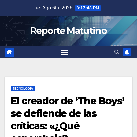
Saltar
Jue. Ago 6th, 2026
3:17:50 PM
al
contenido
Reporte Matutino
TECNOLOGÍA
El creador de ‘The Boys’
se defiende de las
críticas: «¿Qué