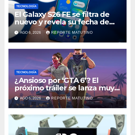
TECNOLOGÍA
El Galaxy S26 FE se filtra de
nuevo y revela su fecha de
lanzamiento
AGO 6, 2026
REPORTE MATUTINO
TECNOLOGÍA
¿Ansioso por ‘GTA 6’? El
próximo tráiler se lanza muy
pronto… en Netflix
AGO 6, 2026
REPORTE MATUTINO