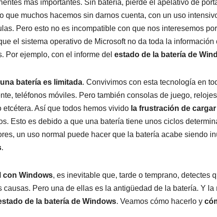
tes más importantes. Sin batería, pierde el apelativo de portát
go que muchos hacemos sin darnos cuenta, con un uso intensiv
ículas. Pero esto no es incompatible con que nos interesemos por
que el sistema operativo de Microsoft no da toda la información
s. Por ejemplo, con el informe del
estado de la batería de Wi
 una batería es limitada
. Convivimos con esta tecnología en to
nte, teléfonos móviles. Pero también consolas de juego, relojes
go etcétera. Así que todos hemos vivido
la frustración de carga
. Esto es debido a que una batería tiene unos ciclos determin
res, un uso normal puede hacer que la batería acabe siendo inú
s
.
il con Windows
, es inevitable que, tarde o temprano, detectes 
ausas. Pero una de ellas es la antigüedad de la batería. Y la
estado de la batería de Windows
. Veamos cómo hacerlo y
có