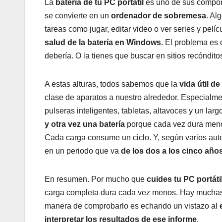
La
batería de tu PC portátil
es uno de sus componen
se convierte en un
ordenador de sobremesa
. Al
tareas como jugar, editar video o ver series y pel
salud de la batería en Windows
. El problema es 
debería. O la tienes que buscar en sitios recóndito
A estas alturas, todos sabemos que la
vida útil de
clase de aparatos a nuestro alrededor. Especialme
pulseras inteligentes, tabletas, altavoces y un lar
y otra vez una batería
porque cada vez dura menos
Cada carga consume un ciclo. Y, según varios auto
en un periodo que va
de los dos a los cinco año
En resumen. Por mucho que
cuides tu PC portát
carga completa dura cada vez menos. Hay muchas c
manera de comprobarlo es echando un vistazo al
interpretar los resultados de ese informe
.