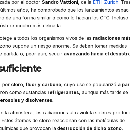
izada por el doctor
Sandro Vattioni
, de la
ETH Zurich
. Tra
os últimos años, ha comprobado que los lanzamientos espaci
ono de una forma similar a como lo hacían los CFC. Incluso
mósfera mucho más delicada.
otege a todos los organismos vivos de las
radiaciones má
e ozono supone un riesgo enorme. Se deben tomar medidas
e partida o, peor aún, seguir
avanzando hacia el desastre
suficiente
 por
cloro, flúor y carbono
, cuyo uso se popularizó
a par
ieron como sustancias
refrigerantes,
aunque más tarde se
erosoles y disolventes.
la atmósfera, las radiaciones ultravioleta solares produc
 Estos átomos de cloro reaccionan con las moléculas de
 químicas que provocan la
destrucción de dicho ozono.