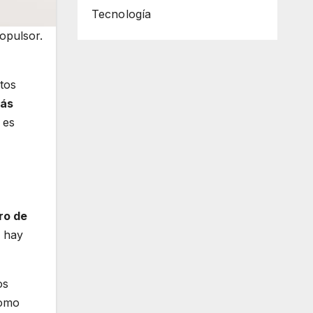
Tecnología
opulsor.
tos
más
 es
ro de
z hay
os
como