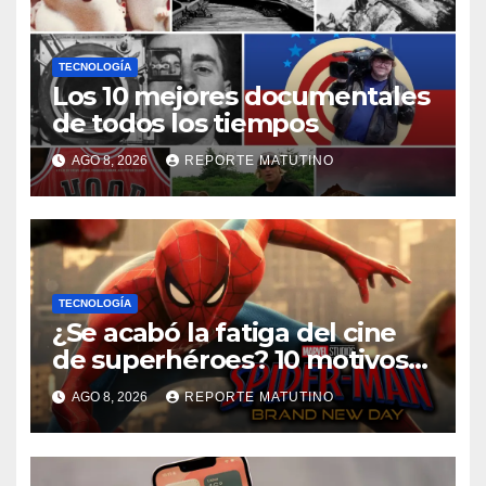
TECNOLOGÍA
Los 10 mejores documentales
de todos los tiempos
AGO 8, 2026
REPORTE MATUTINO
TECNOLOGÍA
¿Se acabó la fatiga del cine
de superhéroes? 10 motivos
por los que ‘Spider-Man:
AGO 8, 2026
REPORTE MATUTINO
Brand New Day» desmiente
esa teoría