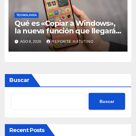
TECNOLOGÍA
Qué es «Copiar a Windows»,
la nueva función que llegará
al iPhone solo para Europa
AGO 8, 2026
REPORTE MATUTINO
Buscar
Buscar
Recent Posts