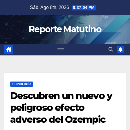
Saltar
Sáb. Ago 8th, 2026
8:37:05 PM
al
contenido
Reporte Matutino
TECNOLOGÍA
Descubren un nuevo y
peligroso efecto
adverso del Ozempic