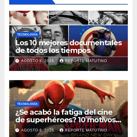
TECNOLOGÍA
Los 10 mejores documentales
de todos los tiempos
AGOSTO 8, 2026
REPORTE MATUTINO
TECNOLOGÍA
¿Se acabó la fatiga del cine
de superhéroes? 10 motivos
por los que ‘Spider-Man:
AGOSTO 8, 2026
REPORTE MATUTINO
Brand New Day» desmiente