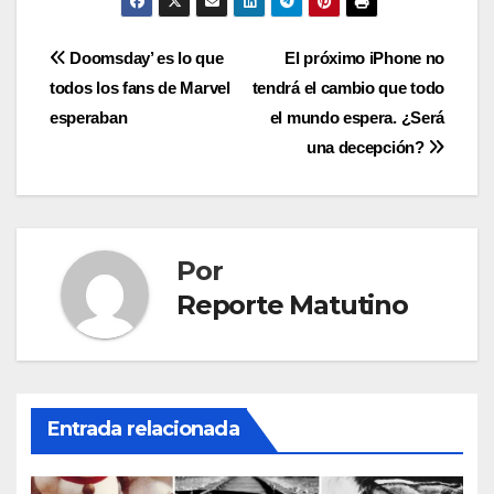
Navegación
Doomsday’ es lo que
El próximo iPhone no
todos los fans de Marvel
tendrá el cambio que todo
de
esperaban
el mundo espera. ¿Será
entradas
una decepción?
Por
Reporte Matutino
Entrada relacionada