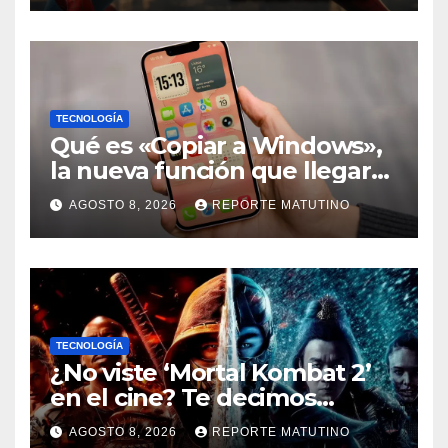
esa teoría
TECNOLOGÍA
Qué es «Copiar a Windows»,
la nueva función que llegará
al iPhone solo para Europa
AGOSTO 8, 2026
REPORTE MATUTINO
TECNOLOGÍA
¿No viste ‘Mortal Kombat 2’
en el cine? Te decimos
dónde verla en streaming
AGOSTO 8, 2026
REPORTE MATUTINO
ahora mismo y te damos tres