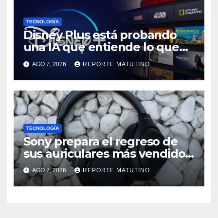
TECNOLOGÍA
Disney Plus está probando
una IA que entiende lo que
quieres ver
AGO 7, 2026
REPORTE MATUTINO
TECNOLOGÍA
Sony prepara el regreso de
sus auriculares más vendidos,
ahora más baratos
AGO 7, 2026
REPORTE MATUTINO