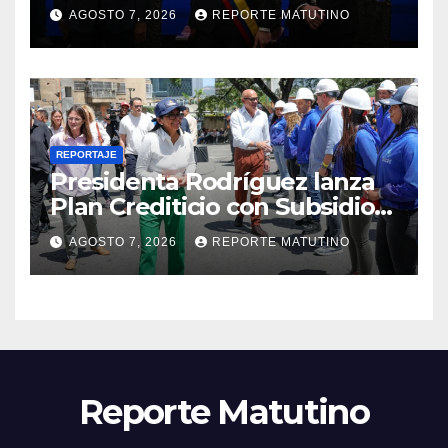
Colombia para el periodo
AGOSTO 7, 2026
REPORTE MATUTINO
2026-2030
REPORTAJE
Presidenta Rodríguez lanza
Plan Crediticio con Subsidio
Directo en encuentro con
AGOSTO 7, 2026
REPORTE MATUTINO
Juntas de Condominio
Reporte Matutino