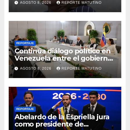
AGOSTO 8, 2026
REPORTE MATUTINO
REPORTAJE
Continúa diálogo político en
Venezuela entre el gobierno
y la oposición
AGOSTO 8, 2026
REPORTE MATUTINO
REPORTAJE
Abelardo de la Espriella jura
como presidente de