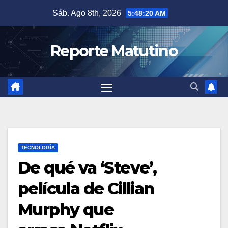
Saltar
Sáb. Ago 8th, 2026
5:48:22 AM
al
contenido
Reporte Matutino
TECNOLOGÍA
De qué va ‘Steve’,
película de Cillian
Murphy que