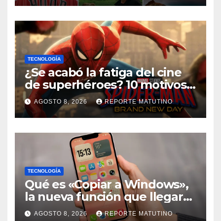
TECNOLOGÍA
¿Se acabó la fatiga del cine
de superhéroes? 10 motivos
por los que ‘Spider-Man:
AGOSTO 8, 2026
REPORTE MATUTINO
Brand New Day» desmiente
esa teoría
TECNOLOGÍA
Qué es «Copiar a Windows»,
la nueva función que llegará
al iPhone solo para Europa
AGOSTO 8, 2026
REPORTE MATUTINO