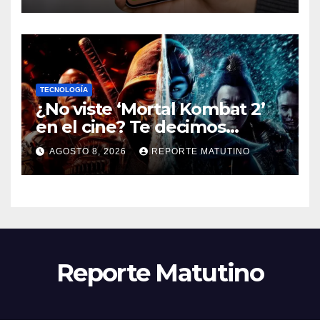
TECNOLOGÍA
¿No viste ‘Mortal Kombat 2’
en el cine? Te decimos
dónde verla en streaming
AGOSTO 8, 2026
REPORTE MATUTINO
ahora mismo y te damos tres
razones para hacerlo
Reporte Matutino