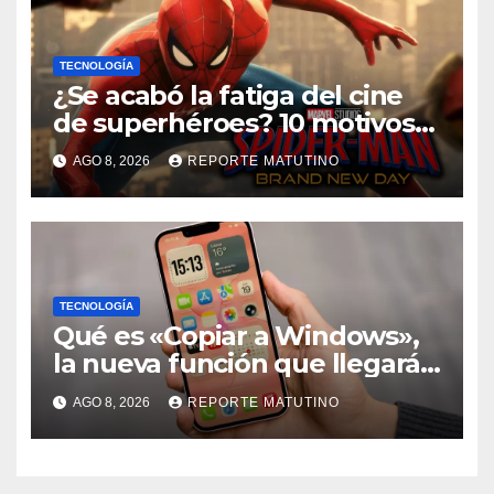
TECNOLOGÍA
¿Se acabó la fatiga del cine
de superhéroes? 10 motivos
por los que ‘Spider-Man:
AGO 8, 2026
REPORTE MATUTINO
Brand New Day» desmiente
esa teoría
TECNOLOGÍA
Qué es «Copiar a Windows»,
la nueva función que llegará
al iPhone solo para Europa
AGO 8, 2026
REPORTE MATUTINO