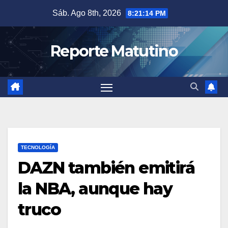
Saltar
Sáb. Ago 8th, 2026
8:21:15 PM
al
contenido
Reporte Matutino
TECNOLOGÍA
DAZN también emitirá
la NBA, aunque hay
truco