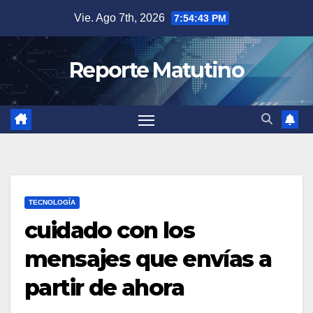
Saltar
Vie. Ago 7th, 2026
7:54:44 PM
al
contenido
Reporte Matutino
TECNOLOGÍA
cuidado con los
mensajes que envías a
partir de ahora