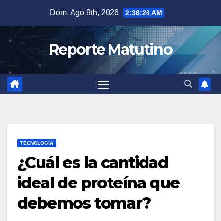
Saltar
Dom. Ago 9th, 2026
2:36:27 AM
al
contenido
Reporte Matutino
TECNOLOGÍA
¿Cuál es la cantidad
ideal de proteína que
debemos tomar?