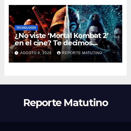
TECNOLOGÍA
¿No viste ‘Mortal Kombat 2’
en el cine? Te decimos
dónde verla en streaming
AGOSTO 8, 2026
REPORTE MATUTINO
ahora mismo y te damos tres
razones para hacerlo
Reporte Matutino