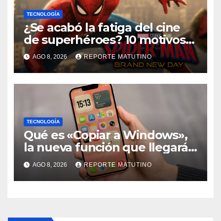
TECNOLOGÍA
¿Se acabó la fatiga del cine
de superhéroes? 10 motivos
por los que ‘Spider-Man:
AGO 8, 2026
REPORTE MATUTINO
Brand New Day» desmiente
esa teoría
TECNOLOGÍA
Qué es «Copiar a Windows»,
la nueva función que llegará
al iPhone solo para Europa
AGO 8, 2026
REPORTE MATUTINO