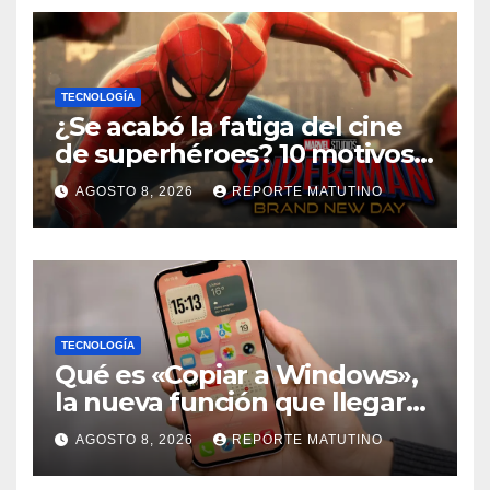
TECNOLOGÍA
¿Se acabó la fatiga del cine
de superhéroes? 10 motivos
por los que ‘Spider-Man:
AGOSTO 8, 2026
REPORTE MATUTINO
Brand New Day» desmiente
esa teoría
TECNOLOGÍA
Qué es «Copiar a Windows»,
la nueva función que llegará
al iPhone solo para Europa
AGOSTO 8, 2026
REPORTE MATUTINO