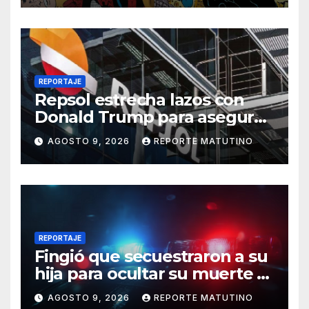
REPORTAJE
Repsol estrecha lazos con
Donald Trump para asegurar
negocios en Venezuela
AGOSTO 9, 2026
REPORTE MATUTINO
REPORTAJE
Fingió que secuestraron a su
hija para ocultar su muerte y
así la policía descubrió el
AGOSTO 9, 2026
REPORTE MATUTINO
engaño