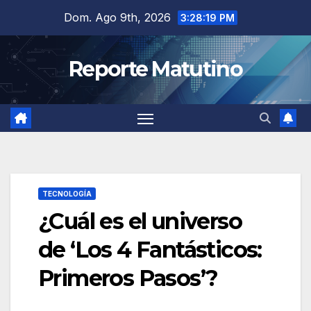
Saltar
Dom. Ago 9th, 2026
3:28:20 PM
al
contenido
Reporte Matutino
TECNOLOGÍA
¿Cuál es el universo
de ‘Los 4 Fantásticos:
Primeros Pasos’?