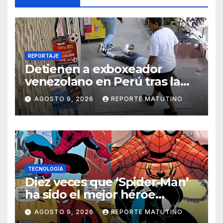
REPORTAJE
Detienen a exboxeador
venezolano en Perú tras la
muerte de mototaxista
AGOSTO 9, 2026
REPORTE MATUTINO
durante una riña
TECNOLOGÍA
Diez veces que ‘Spider-Man’
ha sido el mejor héroe
del cómic
AGOSTO 9, 2026
REPORTE MATUTINO