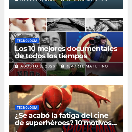
TECNOLOGÍA
Los 10 mejores documentales
de todos los tiempos
AGOSTO 8, 2026
REPORTE MATUTINO
TECNOLOGÍA
¿Se acabó la fatiga del cine
de superhéroes? 10 motivos
por los que ‘Spider-Man: