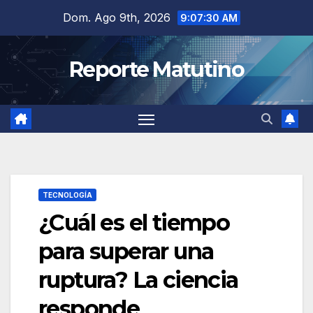
Saltar
Dom. Ago 9th, 2026
9:07:32 AM
al
contenido
Reporte Matutino
TECNOLOGÍA
¿Cuál es el tiempo
para superar una
ruptura? La ciencia
responde