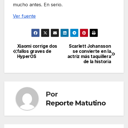
mucho antes. En serio.
Ver fuente
Xiaomi corrige dos
Scarlett Johansson
Navegación
fallos graves de
se convierte en la
HyperOS
actriz más taquillera
de
de la historia
entradas
Por
Reporte Matutino