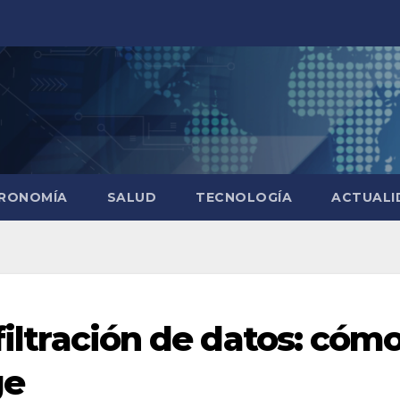
RONOMÍA
SALUD
TECNOLOGÍA
ACTUALI
 filtración de datos: cóm
ge