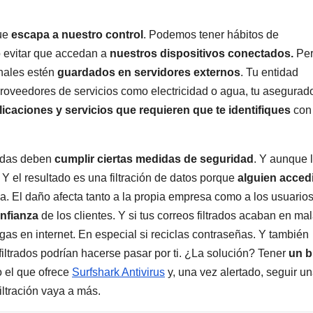
que
escapa a nuestro control
. Podemos tener hábitos de
o evitar que accedan a
nuestros dispositivos conectados.
Per
onales estén
guardados en servidores externos
. Tu entidad
 proveedores de servicios como electricidad o agua, tu asegurado
licaciones y servicios que requieren que te identifiques
con
vadas deben
cumplir ciertas medidas de seguridad
. Y aunque 
Y el resultado es una filtración de datos porque
alguien acced
a. El daño afecta tanto a la propia empresa como a los usuarios
onfianza
de los clientes. Y si tus correos filtrados acaban en ma
as en internet. En especial si reciclas contraseñas. Y también
 filtrados podrían hacerse pasar por ti. ¿La solución? Tener
un 
el que ofrece
Surfshark Antivirus
y, una vez alertado, seguir u
iltración vaya a más.