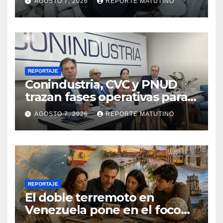
AGOSTO 7, 2026
REPORTE MATUTINO
REPORTAJE
Conindustria, CVC y PNUD
trazan fases operativas para
reconstruir a Venezuela
AGOSTO 7, 2026
REPORTE MATUTINO
REPORTAJE
El doble terremoto en
Venezuela pone en el foco
las alternativas legales para