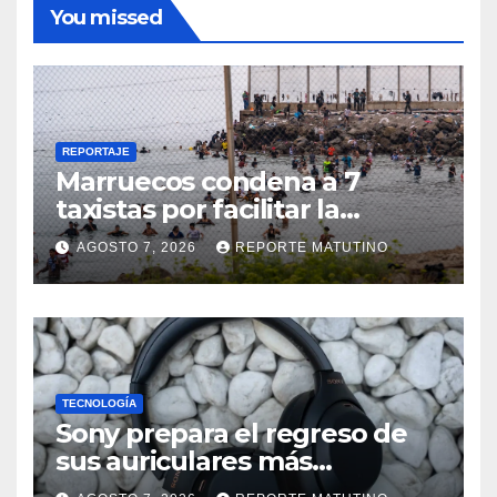
You missed
REPORTAJE
Marruecos condena a 7
taxistas por facilitar la
migración irregular hacia
AGOSTO 7, 2026
REPORTE MATUTINO
Ceuta
TECNOLOGÍA
Sony prepara el regreso de
sus auriculares más
vendidos, ahora más baratos