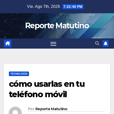
Saltar
Vie. Ago 7th, 2026
7:22:41 PM
al
contenido
Reporte Matutino
TECNOLOGÍA
cómo usarlas en tu
teléfono móvil
Por
Reporte Matutino