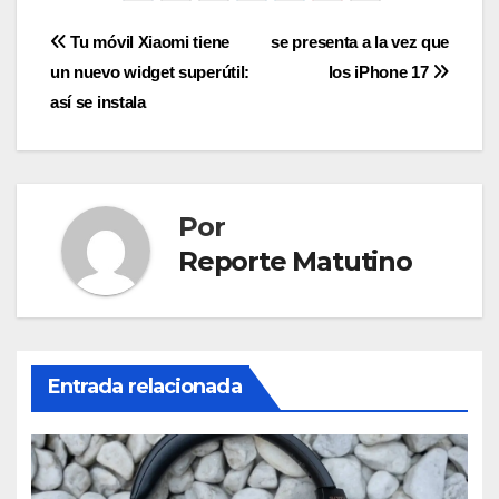
Navegación
Tu móvil Xiaomi tiene
se presenta a la vez que
un nuevo widget superútil:
los iPhone 17
de
así se instala
entradas
Por
Reporte Matutino
Entrada relacionada