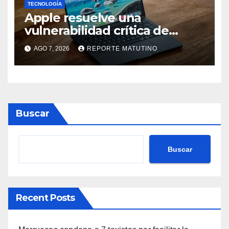
TECNOLOGÍA
Apple resuelve una
vulnerabilidad crítica de
macOS: actualiza tu Mac
AGO 7, 2026
REPORTE MATUTINO
ahora
Buscar
Buscar
Recent Posts