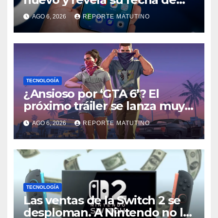
lanzamiento
AGO 6, 2026
REPORTE MATUTINO
TECNOLOGÍA
¿Ansioso por ‘GTA 6’? El
próximo tráiler se lanza muy
pronto… en Netflix
AGO 6, 2026
REPORTE MATUTINO
TECNOLOGÍA
Las ventas de la Switch 2 se
desploman. A Nintendo no le