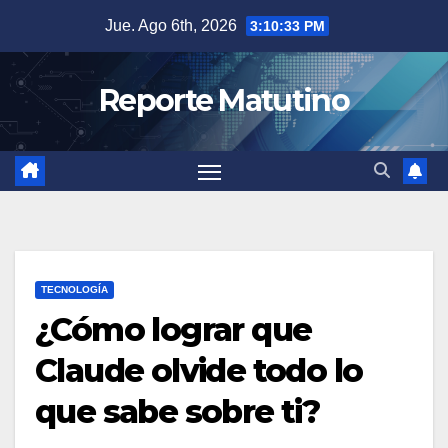
Saltar
Jue. Ago 6th, 2026
3:10:34 PM
al
contenido
Reporte Matutino
TECNOLOGÍA
¿Cómo lograr que
Claude olvide todo lo
que sabe sobre ti?