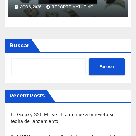
preocupa (y por una buena
AGO 6, 2026
REPORTE MATUTINO
razón)
Buscar
Buscar
Recent Posts
El Galaxy S26 FE se filtra de nuevo y revela su
fecha de lanzamiento