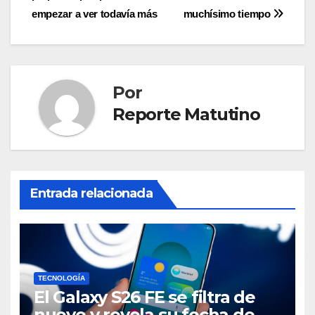
entradas
empezar a ver todavía más
muchísimo tiempo
Por
Reporte Matutino
Entrada relacionada
TECNOLOGÍA
El Galaxy S26 FE se filtra de
nuevo y revela su fecha de