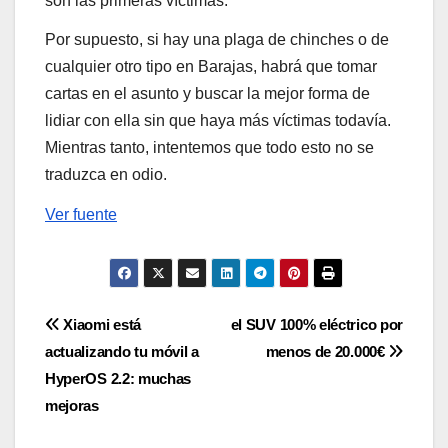
son las primeras víctimas.
Por supuesto, si hay una plaga de chinches o de
cualquier otro tipo en Barajas, habrá que tomar
cartas en el asunto y buscar la mejor forma de
lidiar con ella sin que haya más víctimas todavía.
Mientras tanto, intentemos que todo esto no se
traduzca en odio.
Ver fuente
Navegación
Xiaomi está
el SUV 100% eléctrico por
actualizando tu móvil a
menos de 20.000€
de
HyperOS 2.2: muchas
entradas
mejoras