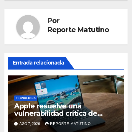
Por
Reporte Matutino
Entrada relacionada
TECNOLOGÍA
Apple resuelve una
vulnerabilidad crítica de
macOS: actualiza tu Mac
AGO 7, 2026
REPORTE MATUTINO
ahora