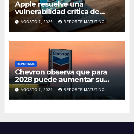
Apple resuelve una
vulnerabilidad crítica de
macOS: actualiza tu Mac
AGOSTO 7, 2026
REPORTE MATUTINO
ahora
REPORTAJE
Chevron observa que para
2028 puede aumentar su
producción en Venezuela y
AGOSTO 7, 2026
REPORTE MATUTINO
extraer alrededor de 420.000
barriles diarios