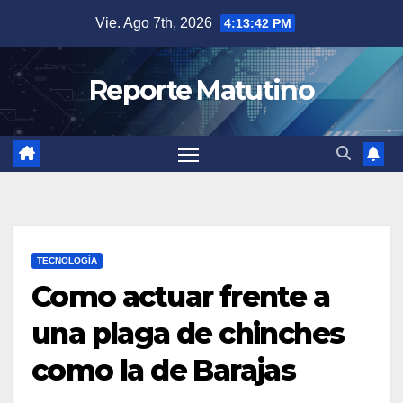
Saltar
Vie. Ago 7th, 2026
4:13:44 PM
al
contenido
Reporte Matutino
TECNOLOGÍA
Como actuar frente a
una plaga de chinches
como la de Barajas