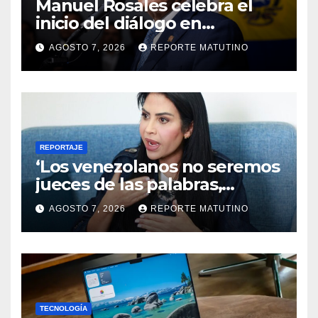
Manuel Rosales celebra el
inicio del diálogo en
Venezuela y destaca el
AGOSTO 7, 2026
REPORTE MATUTINO
respaldo de EEUU
REPORTAJE
‘Los venezolanos no seremos
jueces de las palabras,
seremos testigos de los
AGOSTO 7, 2026
REPORTE MATUTINO
resultados’
TECNOLOGÍA