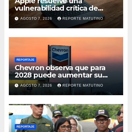
Apple resuelve una
vulnerabilidad crítica de
macOS: actualiza tu Mac
AGOSTO 7, 2026
REPORTE MATUTINO
ahora
REPORTAJE
Chevron observa que para
2028 puede aumentar su
producción en Venezuela y
AGOSTO 7, 2026
REPORTE MATUTINO
extraer alrededor de 420.000
barriles diarios
REPORTAJE