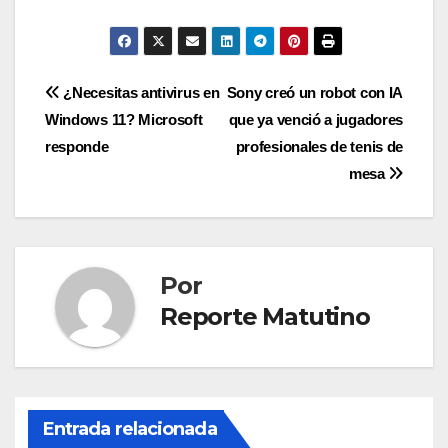
Navegación
¿Necesitas antivirus en
Sony creó un robot con IA
Windows 11? Microsoft
que ya venció a jugadores
de
responde
profesionales de tenis de
entradas
mesa
Por
Reporte Matutino
Entrada relacionada