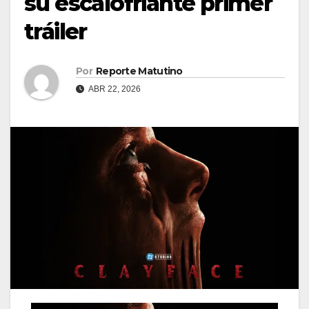
su escalofriante primer
tráiler
Por
Reporte Matutino
ABR 22, 2026