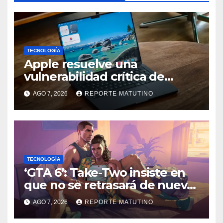
TECNOLOGÍA
Apple resuelve una
vulnerabilidad crítica de
macOS: actualiza tu Mac
AGO 7, 2026
REPORTE MATUTINO
ahora
TECNOLOGÍA
‘GTA 6’: Take-Two insiste en
que no se retrasará de nuevo
y quiere que tú también
AGO 7, 2026
REPORTE MATUTINO
confíes