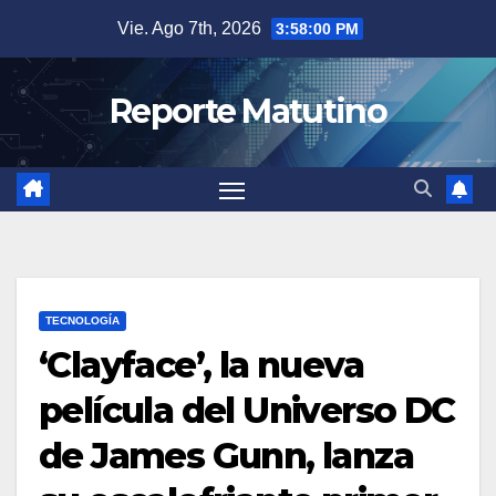
Saltar
Vie. Ago 7th, 2026
3:58:01 PM
al
contenido
Reporte Matutino
TECNOLOGÍA
‘Clayface’, la nueva
película del Universo DC
de James Gunn, lanza