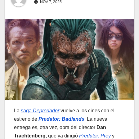
NOV 7, 2025
La
saga
Depredador
vuelve a los cines con el
estreno de
Predator: Badlands
. La nueva
entrega es, otra vez, obra del director
Dan
Trachtenberg
, que ya dirigió
Predator: Prey
y