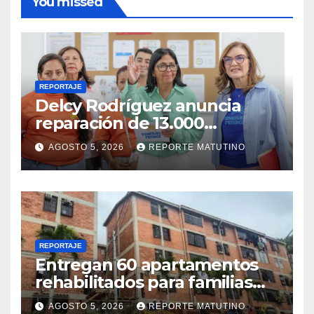
You missed
REPORTAJE
Delcy Rodríguez anuncia
reparación de 13.000
viviendas afectadas por los
AGOSTO 5, 2026
REPORTE MATUTINO
terremotos
REPORTAJE
Entregan 60 apartamentos
rehabilitados para familias
del urbanismo Ana Victoria
AGOSTO 5, 2026
REPORTE MATUTINO