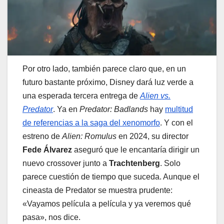
Por otro lado, también parece claro que, en un
futuro bastante próximo, Disney dará luz verde a
una esperada tercera entrega de
Alien vs.
Predator
. Ya en
Predator: Badlands
hay
multitud
de referencias a la saga del xenomorfo
. Y con el
estreno de
Alien: Romulus
en 2024, su director
Fede Álvarez
aseguró que le encantaría dirigir un
nuevo crossover junto a
Trachtenberg
. Solo
parece cuestión de tiempo que suceda. Aunque el
cineasta de Predator se muestra prudente:
«Vayamos película a película y ya veremos qué
pasa», nos dice.