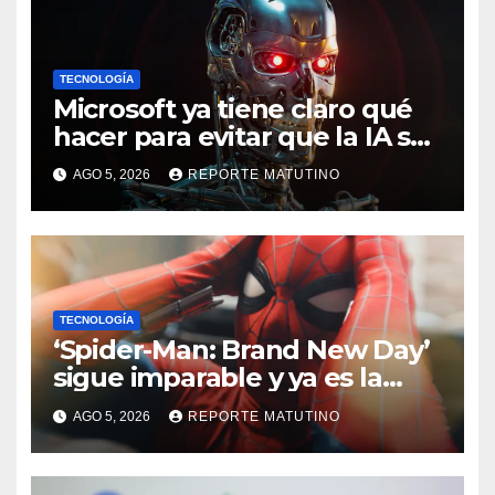
TECNOLOGÍA
Microsoft ya tiene claro qué
hacer para evitar que la IA se
salga de control
AGO 5, 2026
REPORTE MATUTINO
TECNOLOGÍA
‘Spider-Man: Brand New Day’
sigue imparable y ya es la
película más taquillera de
AGO 5, 2026
REPORTE MATUTINO
2026