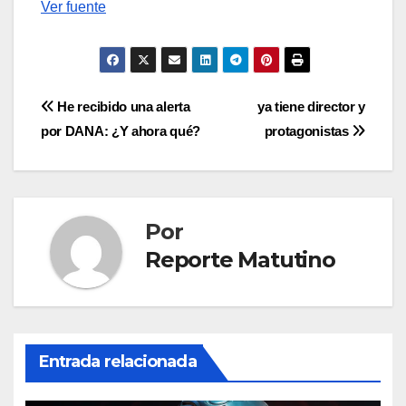
Ver fuente
Navegación
He recibido una alerta
ya tiene director y
por DANA: ¿Y ahora qué?
protagonistas
de
entradas
Por
Reporte Matutino
Entrada relacionada