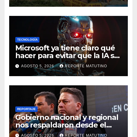
en La Guaira
TECNOLOGÍA
Microsoft ya tiene claro qué
hacer para evitar que la IA se
salga de control
AGOSTO 5, 2026
REPORTE MATUTINO
REPORTAJE
Gobierno nacional y regional
nos respaldaron desde el
primer momento tras
AGOSTO 5, 2026
REPORTE MATUTINO