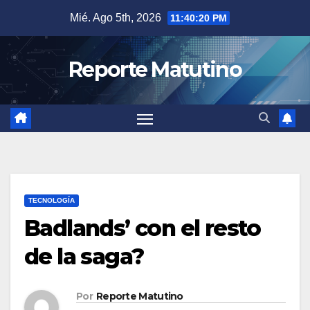
Saltar
Mié. Ago 5th, 2026
11:40:21 PM
al
contenido
Reporte Matutino
TECNOLOGÍA
Badlands’ con el resto
de la saga?
Por
Reporte Matutino