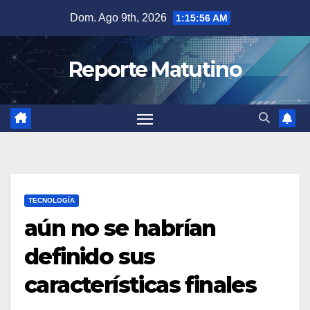
Saltar
Dom. Ago 9th, 2026
1:15:57 AM
al
contenido
Reporte Matutino
TECNOLOGÍA
aún no se habrían
definido sus
características finales