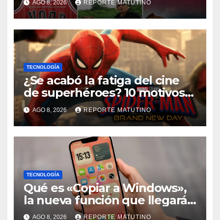
AGO 8, 2026
REPORTE MATUTINO
TECNOLOGÍA
¿Se acabó la fatiga del cine
de superhéroes? 10 motivos
por los que ‘Spider-Man:
AGO 8, 2026
REPORTE MATUTINO
Brand New Day» desmiente
esa teoría
TECNOLOGÍA
Qué es «Copiar a Windows»,
la nueva función que llegará
al iPhone solo para Europa
AGO 8, 2026
REPORTE MATUTINO