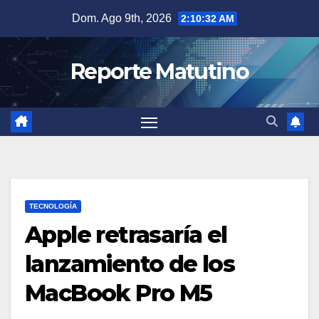
Saltar
Dom. Ago 9th, 2026
2:10:33 AM
al
contenido
Reporte Matutino
TECNOLOGÍA
Apple retrasaría el
lanzamiento de los
MacBook Pro M5