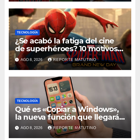
TECNOLOGÍA
¿Se acabó la fatiga del cine
de superhéroes? 10 motivos
por los que ‘Spider-Man:
AGO 8, 2026
REPORTE MATUTINO
Brand New Day» desmiente
esa teoría
TECNOLOGÍA
Qué es «Copiar a Windows»,
la nueva función que llegará
al iPhone solo para Europa
AGO 8, 2026
REPORTE MATUTINO