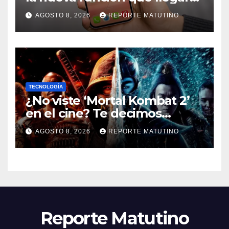
al iPhone solo para Europa
AGOSTO 8, 2026
REPORTE MATUTINO
TECNOLOGÍA
¿No viste ‘Mortal Kombat 2’
en el cine? Te decimos
dónde verla en streaming
AGOSTO 8, 2026
REPORTE MATUTINO
ahora mismo y te damos tres
razones para hacerlo
Reporte Matutino