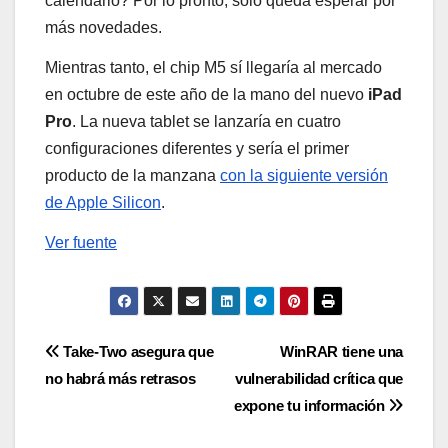
calendario? Por lo pronto, solo queda esperar por
más novedades.
Mientras tanto, el chip M5 sí llegaría al mercado
en octubre de este año de la mano del nuevo
iPad
Pro
. La nueva tablet se lanzaría en cuatro
configuraciones diferentes y sería el primer
producto de la manzana
con la siguiente versión
de Apple Silicon
.
Ver fuente
Navegación
Take-Two asegura que
WinRAR tiene una
no habrá más retrasos
vulnerabilidad crítica que
de
expone tu información
entradas