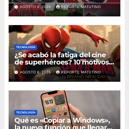
AGOSTO 8, 2026
REPORTE MATUTINO
TECNOLOGÍA
¿Se acabó la fatiga del cine
de superhéroes? 10 motivos
por los que ‘Spider-Man:
AGOSTO 8, 2026
REPORTE MATUTINO
Brand New Day» desmiente
esa teoría
TECNOLOGÍA
Qué es «Copiar a Windows»,
la nueva función que llegará